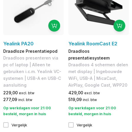
Yealink PA20
Yealink RoomCast E2
Draadloze Presentatiepod
Draadloos
Draadloos presenteren via
presentatiesysteem
pc of laptop | Alleen te
Draadloos 4 schermen delen
gebruiken i.c.m. Yealink VC-
met display | ​Ingebouwde
systemen | USB-A en USB-C
WiFi, USB-A | MicaCast,
aansluiting
AirPlay, Google Cast, WPP20
229,00
429,00
excl. btw
excl. btw
277,09
519,09
incl. btw
incl. btw
Op werkdagen voor 21:00
Op werkdagen voor 21:00
besteld, morgen in huis
besteld, morgen in huis
Vergelijk
Vergelijk