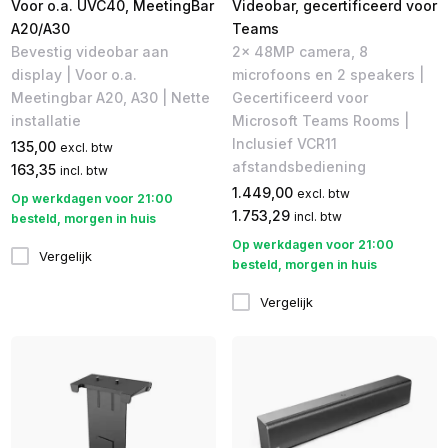
Voor o.a. UVC40, MeetingBar
Videobar, gecertificeerd voor
A20/A30
Teams
Bevestig videobar aan
2x 48MP camera, 8
display | Voor o.a.
microfoons en 2 speakers |
Meetingbar A20, A30 | Nette
Gecertificeerd voor
installatie
Microsoft Teams Rooms |
Inclusief VCR11
135,00
excl. btw
afstandsbediening
163,35
incl. btw
1.449,00
excl. btw
Op werkdagen voor 21:00
1.753,29
incl. btw
besteld, morgen in huis
Op werkdagen voor 21:00
Vergelijk
besteld, morgen in huis
Vergelijk