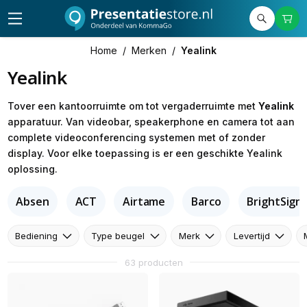
Home
/
Merken
/
Yealink
Yealink
Tover een kantoorruimte om tot vergaderruimte met
Yealink
apparatuur. Van videobar, speakerphone en camera tot aan
complete videoconferencing systemen met of zonder
display. Voor elke toepassing is er een geschikte Yealink
oplossing.
Absen
ACT
Airtame
Barco
BrightSign
Bediening
Type beugel
Merk
Levertijd
63 producten