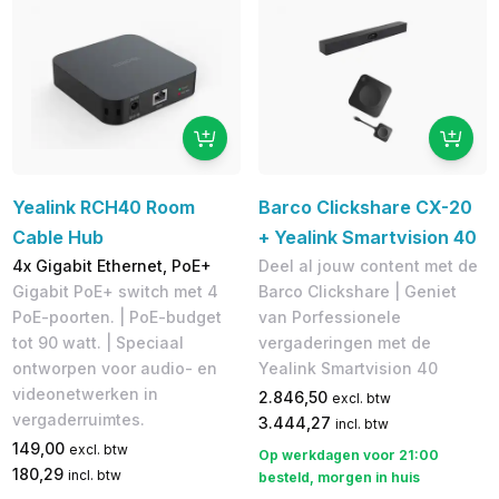
Yealink RCH40 Room
Barco Clickshare CX-20
Cable Hub
+ Yealink Smartvision 40
4x Gigabit Ethernet, PoE+
Deel al jouw content met de
Gigabit PoE+ switch met 4
Barco Clickshare | Geniet
PoE-poorten. | PoE-budget
van Porfessionele
tot 90 watt. | Speciaal
vergaderingen met de
ontworpen voor audio- en
Yealink Smartvision 40
videonetwerken in
2.846,50
excl. btw
vergaderruimtes.
3.444,27
incl. btw
149,00
excl. btw
Op werkdagen voor 21:00
180,29
incl. btw
besteld, morgen in huis