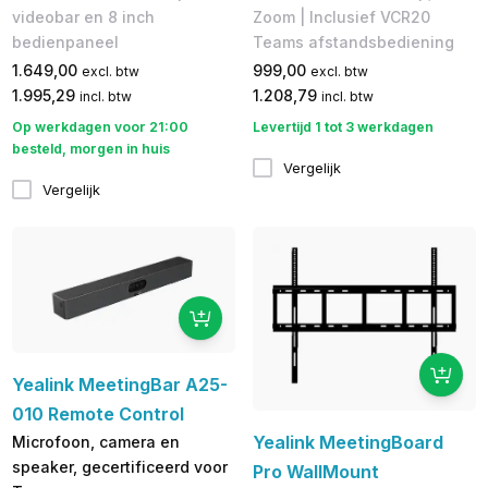
videobar en 8 inch
Zoom | Inclusief VCR20
bedienpaneel
Teams afstandsbediening
1.649,00
999,00
excl. btw
excl. btw
1.995,29
1.208,79
incl. btw
incl. btw
Op werkdagen voor 21:00
Levertijd 1 tot 3 werkdagen
besteld, morgen in huis
Vergelijk
Vergelijk
Yealink MeetingBar A25-
010 Remote Control
Yealink MeetingBoard
Microfoon, camera en
speaker, gecertificeerd voor
Pro WallMount