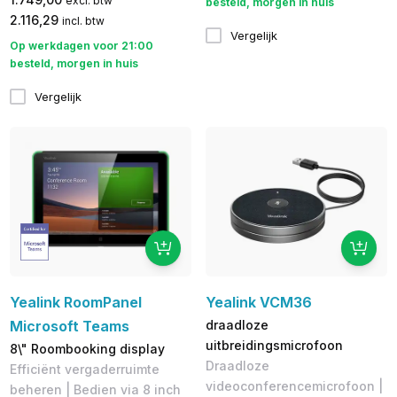
excl. btw
besteld, morgen in huis
2.116,29
incl. btw
Vergelijk
Op werkdagen voor 21:00
besteld, morgen in huis
Vergelijk
Yealink RoomPanel
Yealink VCM36
Microsoft Teams
draadloze
uitbreidingsmicrofoon
8\" Roombooking display
Draadloze
Efficiënt vergaderruimte
videoconferencemicrofoon |
beheren | Bedien via 8 inch