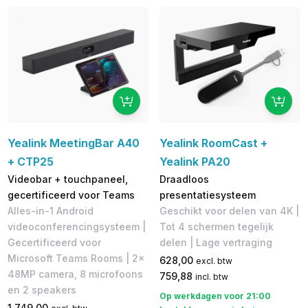
Yealink MeetingBar A40
Yealink RoomCast +
+ CTP25
Yealink PA20
Videobar + touchpaneel,
Draadloos
gecertificeerd voor Teams
presentatiesysteem
Alles-in-1 Android
Geschikt voor delen van 4K |
videoconferencingsysteem |
Tot 4 schermen tegelijk
Gecertificeerd voor
delen | Lage vertraging
Microsoft Teams Rooms | 2x
628,00
excl. btw
48MP camera, 8 microfoons
759,88
incl. btw
en 2 speakers
Op werkdagen voor 21:00
1.749,00