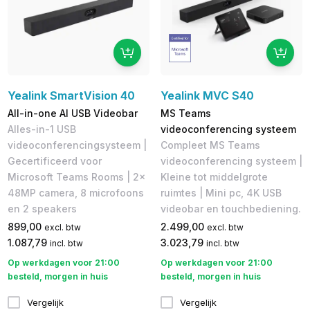
Yealink SmartVision 40
Yealink MVC S40
All-in-one AI USB Videobar
MS Teams
Alles-in-1 USB
videoconferencing systeem
videoconferencingsysteem |
Compleet MS Teams
Gecertificeerd voor
videoconferencing systeem |
Microsoft Teams Rooms | 2x
Kleine tot middelgrote
48MP camera, 8 microfoons
ruimtes | Mini pc, 4K USB
en 2 speakers
videobar en touchbediening.
899,00
2.499,00
excl. btw
excl. btw
1.087,79
3.023,79
incl. btw
incl. btw
Op werkdagen voor 21:00
Op werkdagen voor 21:00
besteld, morgen in huis
besteld, morgen in huis
Vergelijk
Vergelijk