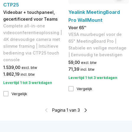
CTP25
Yealink MeetingBoard
Videobar + touchpaneel,
gecertificeerd voor Teams
Pro WallMount
Complete all-in-one
Voor 65''
videoconferentieoplossing |
VESA muurbeugel voor de
4K drievoudige camera met
65" MeetingBoard Pro |
slimme framing | Intuïtieve
Stabiele en veilige montage
bediening via CTP25 touch
| Eenvoudig te bevestigen
console
59,00
excl. btw
1.539,00
excl. btw
71,39
incl. btw
1.862,19
incl. btw
Levertijd 1 tot 3 werkdagen
Levertijd 1 tot 3 werkdagen
Vergelijk
Vergelijk
Pagina 1 van 3