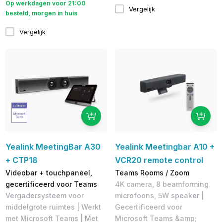
Op werkdagen voor 21:00
Vergelijk
besteld, morgen in huis
Vergelijk
Yealink MeetingBar A30
Yealink Meetingbar A10 +
+ CTP18
VCR20 remote control
Videobar + touchpaneel,
Teams Rooms / Zoom
gecertificeerd voor Teams
4K camera, 8 beamforming
Vergadersysteem voor
microfoons, 5W speaker |
middelgrote ruimtes | Werkt
Gecertificeerd voor
met Microsoft Teams | Met
Microsoft Teams &amp;