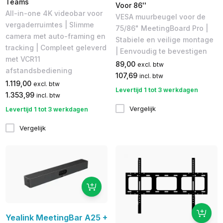
Teams
Voor 86''
All-in-one 4K videobar voor
VESA muurbeugel voor de
vergaderruimtes | Slimme
75/86" MeetingBoard Pro |
camera met auto-framing en
Stabiele en veilige montage
tracking | Compleet geleverd
| Eenvoudig te bevestigen
met VCR11
89,00
excl. btw
afstandsbediening
107,69
incl. btw
1.119,00
excl. btw
Levertijd 1 tot 3 werkdagen
1.353,99
incl. btw
Vergelijk
Levertijd 1 tot 3 werkdagen
Vergelijk
Yealink MeetingBar A25 +