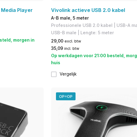
 Media Player
Vivolink actieve USB 2.0 kabel
A-B male, 5 meter
Professionele USB 2.0 kabel | USB-A m
USB-B male | Lengte: 5 meter
steld, morgen in
29,00
excl. btw
35,09
incl. btw
Op werkdagen voor 21:00 besteld, morg
huis
Vergelijk
OP=OP