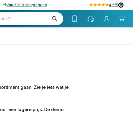
Win €300 shoptegoed
4.5/5
zoek?
ortiment gaan. Zie je iets wat je
oor een lagere prijs. De demo