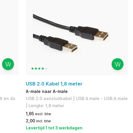
USB 2.0 Kabel 1,8 meter
A-male naar A-male
lt en 4x
USB 2.0 aansluitkabel | USB A male - USB A male
| Lengte: 1,8 meter
1,65
excl. btw
2,00
incl. btw
Levertijd 1 tot 3 werkdagen