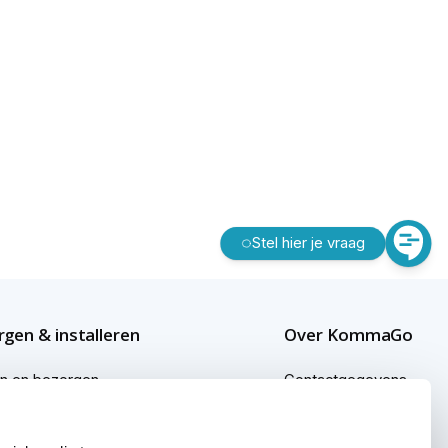
Stel hier je vraag
gen & installeren
Over KommaGo
en en bezorgen
Contactgegevens
gen buiten Nederland
Bedrijfsgegevens