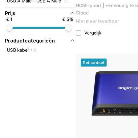
USB A Male - USB A Male
(
1
)
HDMI-poort | Eenvoudig te b
Prijs
Cloud
€ 1
€ 519
Niet meer leverbaar
Vergelijk
Productcategorieën
USB kabel
(
3
)
Retourdeal