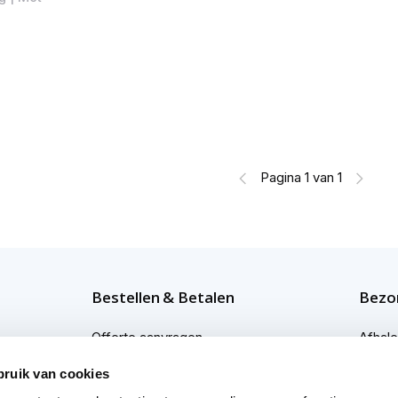
Pagina 1 van 1
Bestellen & Betalen
Bezor
Offerte aanvragen
Afhal
Bestellen
Bezor
bruik van cookies