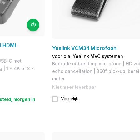
l HDMI
Yealink VCM34 Microfoon
voor o.a. Yealink MVC systemen
USB-C met
Bedrade uitbreidingsmicrofoon | HD vo
 | 1 x 4K of 2 x
echo cancellation | 360° pick-up, berei
meter
Niet meer leverbaar
Vergelijk
steld, morgen in