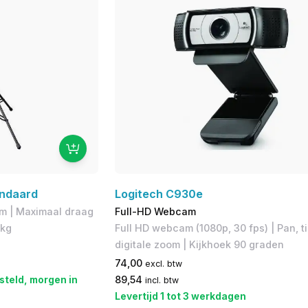
ndaard
Logitech C930e
mm | ​Maximaal draag
Full-HD Webcam
 kg
Full HD webcam (1080p, 30 fps) | Pan, ti
digitale zoom | Kijkhoek 90 graden
74,00
excl. btw
steld, morgen in
89,54
incl. btw
Levertijd 1 tot 3 werkdagen