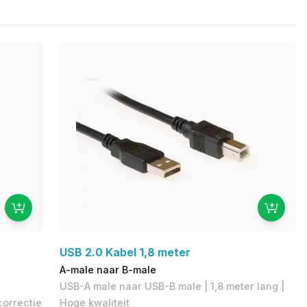
USB 2.0 Kabel 1,8 meter
A-male naar B-male
USB-A male naar USB-B male | 1,8 meter lang |
correctie
Hoge kwaliteit