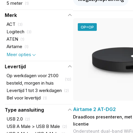
5 meter
(
1
)
Merk
ACT
(
3
)
OP=OP
Logitech
(
3
)
ATEN
(
1
)
Airtame
(
1
)
Meer opties
Levertijd
Op werkdagen voor 21:00
(
10
)
besteld, morgen in huis
Levertijd 1 tot 3 werkdagen
(
2
)
Bel voor levertijd
(
1
)
Airtame 2 AT-DG2
Type aansluiting
Draadloos presenteren, met 
USB 2.0
(
2
)
licentie
USB A Male > USB B Male
(
2
)
Ondersteunt dual-band WiFi 