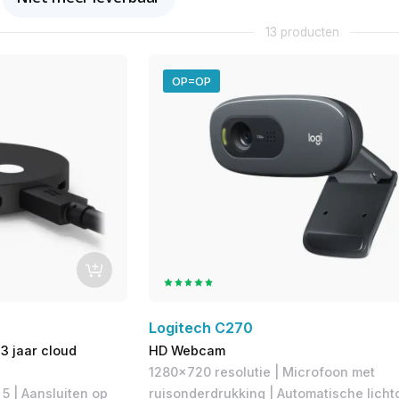
13 producten
OP=OP
Logitech C270
3 jaar cloud
HD Webcam
1280x720 resolutie | Microfoon met
5 | Aansluiten op
ruisonderdrukking | Automatische licht