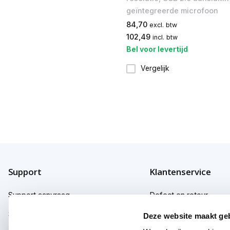
geïntegreerde microfoon
84,70
excl. btw
102,49
incl. btw
Bel voor levertijd
Vergelijk
Support
Klantenservice
Support aanvraag
Defect en retour
Support fabrikanten
Garantie
Deze website maakt ge