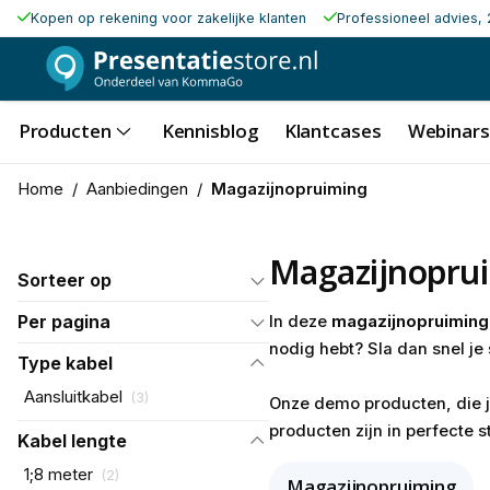
Kopen op rekening voor zakelijke klanten
Professioneel advies, 
Producten
Kennisblog
Klantcases
Webinars
Home
/
Aanbiedingen
/
Magazijnopruiming
Magazijnopru
Sorteer op
Per pagina
In deze
magazijnopruimin
nodig hebt? Sla dan snel je
Type kabel
Aansluitkabel
(
3
)
Onze demo producten, die je
producten zijn in perfecte 
Kabel lengte
1;8 meter
(
2
)
Magazijnopruiming