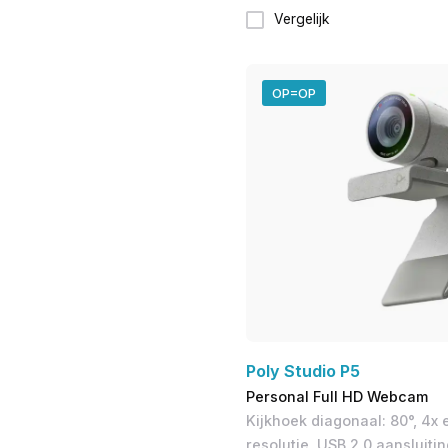
Vergelijk
OP=OP
Poly Studio P5
Personal Full HD Webcam
Kijkhoek diagonaal: 80°, 4x 
resolutie, USB 2.0 aansluitin