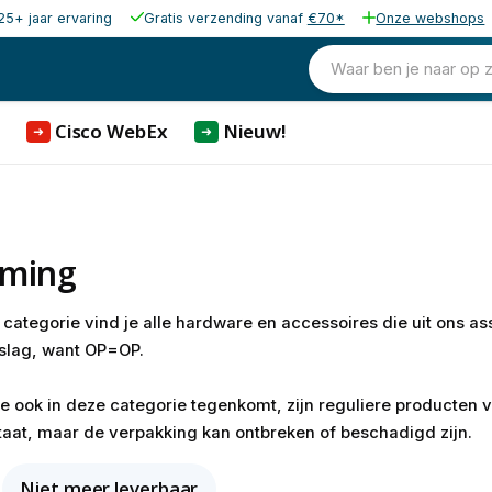
25+ jaar ervaring
Gratis verzending vanaf
€70*
Onze webshops
Waar ben je naar op 
Cisco WebEx
Nieuw!
➜
➜
iming
g
categorie vind je alle hardware en accessoires die uit ons ass
 slag, want OP=OP.
 ook in deze categorie tegenkomt, zijn reguliere producten v
staat, maar de verpakking kan ontbreken of beschadigd zijn.
Niet meer leverbaar