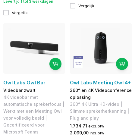
Levertijd 1 tot 3 werkdagen
Vergelijk
Vergelijk
Owl Labs Owl Bar
Owl Labs Meeting Owl 4+
Videobar zwart
360° en 4K Videoconference
4K videobar met
oplossing
automatische sprekerfocus |
360° 4K Ultra HD-video |
Werkt met een Meeting Owl
Slimme sprekerherkenning |
voor volledig beeld |
Plug and play
Gecertificeerd voor
1.734,71
excl. btw
Microsoft Teams
2.099,00
incl. btw