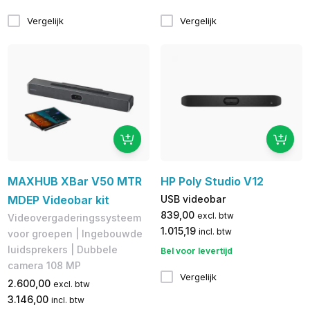
Vergelijk
Vergelijk
MAXHUB XBar V50 MTR
HP Poly Studio V12
MDEP Videobar kit
USB videobar
839,00
excl. btw
Videovergaderingssysteem
1.015,19
incl. btw
voor groepen | Ingebouwde
luidsprekers | Dubbele
Bel voor levertijd
camera 108 MP
Vergelijk
2.600,00
excl. btw
3.146,00
incl. btw