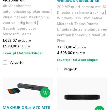
Videobar wit
Windows Videobar kit
4K videobar met
200 MP quad-camera met AI
automatische sprekerfocus |
Director en slimme tracking |
Werkt met een Meeting Owl
Windows 11 IoT met native
voor volledig beeld |
Microsoft Teams Rooms |
Gecertificeerd voor
Uitgebreide aansluitingen en
Microsoft Teams
centraal beheer via MAXHUB
1.652,07
Pivot
excl. btw
1.999,00
incl. btw
3.800,00
excl. btw
4.598,00
incl. btw
Levertijd 1 tot 3 werkdagen
Levertijd 1 tot 3 werkdagen
Vergelijk
Vergelijk
MAXHUB XBar V70 MTR