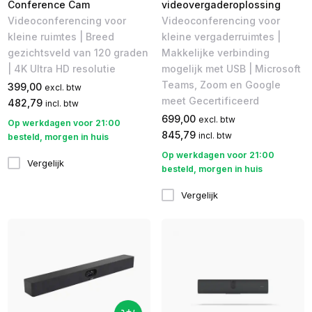
Conference Cam
videovergaderoplossing
Videoconferencing voor
Videoconferencing voor
kleine ruimtes | Breed
kleine vergaderruimtes |
gezichtsveld van 120 graden
Makkelijke verbinding
| 4K Ultra HD resolutie
mogelijk met USB | Microsoft
Teams, Zoom en Google
399,00
excl. btw
meet Gecertificeerd
482,79
incl. btw
699,00
excl. btw
Op werkdagen voor 21:00
845,79
incl. btw
besteld, morgen in huis
Op werkdagen voor 21:00
Vergelijk
besteld, morgen in huis
Vergelijk