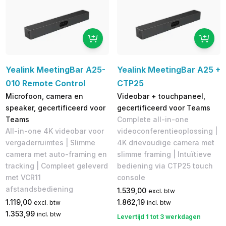
Yealink MeetingBar A25-
Yealink MeetingBar A25 +
010 Remote Control
CTP25
Microfoon, camera en
Videobar + touchpaneel,
speaker, gecertificeerd voor
gecertificeerd voor Teams
Teams
Complete all-in-one
All-in-one 4K videobar voor
videoconferentieoplossing |
vergaderruimtes | Slimme
4K drievoudige camera met
camera met auto-framing en
slimme framing | Intuïtieve
tracking | Compleet geleverd
bediening via CTP25 touch
met VCR11
console
afstandsbediening
1.539,00
excl. btw
1.119,00
1.862,19
excl. btw
incl. btw
1.353,99
incl. btw
Levertijd 1 tot 3 werkdagen