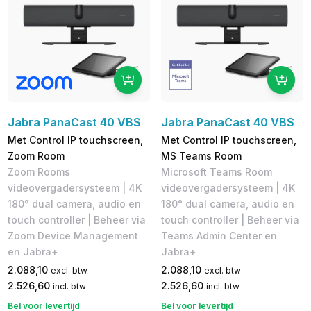
Jabra PanaCast 40 VBS
Jabra PanaCast 40 VBS
Met Control IP touchscreen,
Met Control IP touchscreen,
Zoom Room
MS Teams Room
Zoom Rooms
Microsoft Teams Room
videovergadersysteem | 4K
videovergadersysteem | 4K
180° dual camera, audio en
180° dual camera, audio en
touch controller | Beheer via
touch controller | Beheer via
Zoom Device Management
Teams Admin Center en
en Jabra+
Jabra+
2.088,10
2.088,10
excl. btw
excl. btw
2.526,60
2.526,60
incl. btw
incl. btw
Bel voor levertijd
Bel voor levertijd