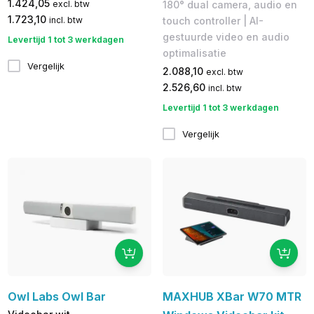
1.424,05
180° dual camera, audio en
excl. btw
1.723,10
touch controller | AI-
incl. btw
gestuurde video en audio
Levertijd 1 tot 3 werkdagen
optimalisatie
Vergelijk
2.088,10
excl. btw
2.526,60
incl. btw
Levertijd 1 tot 3 werkdagen
Vergelijk
Owl Labs Owl Bar
MAXHUB XBar W70 MTR