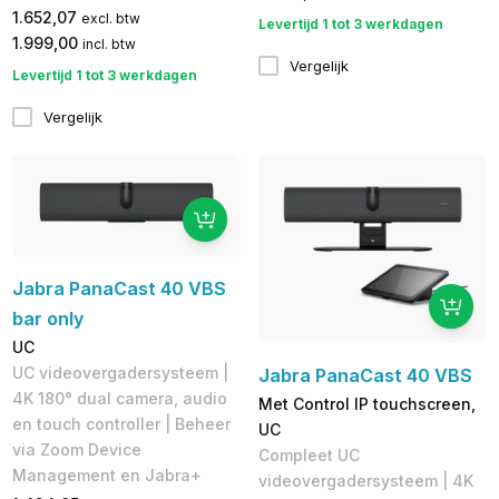
1.652,07
excl. btw
Levertijd 1 tot 3 werkdagen
1.999,00
incl. btw
Vergelijk
Levertijd 1 tot 3 werkdagen
Vergelijk
Jabra PanaCast 40 VBS
bar only
UC
UC videovergadersysteem |
Jabra PanaCast 40 VBS
4K 180° dual camera, audio
Met Control IP touchscreen,
en touch controller | Beheer
UC
via Zoom Device
Compleet UC
Management en Jabra+
videovergadersysteem | 4K