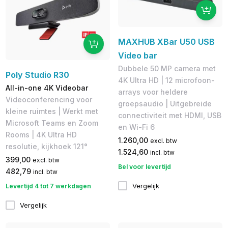
MAXHUB XBar U50 USB
Video bar
Dubbele 50 MP camera met
Poly Studio R30
4K Ultra HD | 12 microfoon-
All-in-one 4K Videobar
arrays voor heldere
Videoconferencing voor
groepsaudio | Uitgebreide
kleine ruimtes | Werkt met
connectiviteit met HDMI, USB
Microsoft Teams en Zoom
en Wi-Fi 6
Rooms | 4K Ultra HD
1.260,00
excl. btw
resolutie, kijkhoek 121°
1.524,60
incl. btw
399,00
excl. btw
Bel voor levertijd
482,79
incl. btw
Vergelijk
Levertijd 4 tot 7 werkdagen
Vergelijk