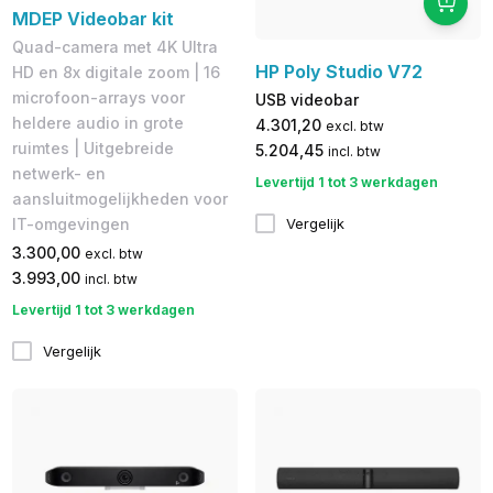
MDEP Videobar kit
Quad-camera met 4K Ultra
HP Poly Studio V72
HD en 8x digitale zoom | 16
microfoon-arrays voor
USB videobar
heldere audio in grote
4.301,20
excl. btw
ruimtes | Uitgebreide
5.204,45
incl. btw
netwerk- en
Levertijd 1 tot 3 werkdagen
aansluitmogelijkheden voor
Vergelijk
IT-omgevingen
3.300,00
excl. btw
3.993,00
incl. btw
Levertijd 1 tot 3 werkdagen
Vergelijk