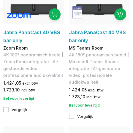
Jabra PanaCast 40 VBS
Jabra PanaCast 40 VBS
bar only
bar only
Zoom Room
MS Teams Room
4K 180° panoramisch beeld |
4K 180° panoramisch beeld |
Zoom Room integratie | AI-
Microsoft Teams Rooms
gestuurde video,
integratie | AI-gestuurde
professionele audiokwaliteit
video, professionele
audiokwaliteit
1.424,05
excl. btw
1.723,10
1.424,05
incl. btw
excl. btw
1.723,10
incl. btw
Bel voor levertijd
Bel voor levertijd
Vergelijk
Vergelijk