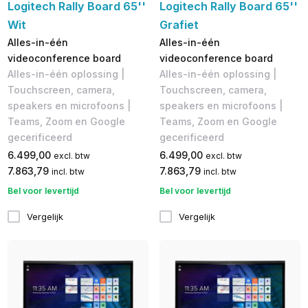
Logitech Rally Board 65''
Logitech Rally Board 65''
Wit
Grafiet
Alles-in-één
Alles-in-één
videoconference board
videoconference board
Alles-in-één oplossing |
Alles-in-één oplossing |
Touchscreen, camera,
Touchscreen, camera,
speakers en microfoons |
speakers en microfoons |
Teams, Zoom en Google
Teams, Zoom en Google
gecerificeerd
gecerificeerd
6.499,00
6.499,00
excl. btw
excl. btw
7.863,79
7.863,79
incl. btw
incl. btw
Bel voor levertijd
Bel voor levertijd
Vergelijk
Vergelijk