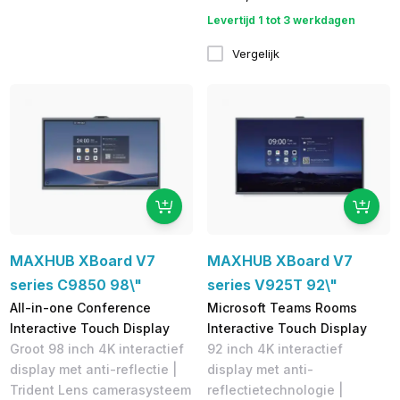
Levertijd 1 tot 3 werkdagen
Vergelijk
MAXHUB XBoard V7
MAXHUB XBoard V7
series C9850 98\"
series V925T 92\"
All-in-one Conference
Microsoft Teams Rooms
Interactive Touch Display
Interactive Touch Display
Groot 98 inch 4K interactief
92 inch 4K interactief
display met anti-reflectie |
display met anti-
Trident Lens camerasysteem
reflectietechnologie |