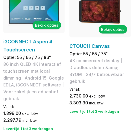
Bekijk opties
Bekijk opties
i3CONNECT Aspen 4
CTOUCH Canvas
Touchscreen
Optie: 55 / 65 / 75"
Optie: 55 / 65 / 75 / 86"
4K commercieel display |
86 inch QLED 4K interactief
Draadloos delen &amp;
touchscreen met local
BYOM | 24/7 betrouwbaar
dimming | Android 15, Google
gebruik
EDLA, i3CONNECT software |
Vanaf:
Voor zakelijk en educatief
2.730,00
excl. btw
gebruik
3.303,30
incl. btw
Vanaf:
Levertijd 1 tot 3 werkdagen
1.899,00
excl. btw
2.297,79
incl. btw
Levertijd 1 tot 3 werkdagen