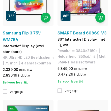
Samsung Flip 3 75\"
SMART Board 6086S-V3
WM75A
86'' Interactief Display, met
IQ, wit
Interactief Display (excl.
Resolutie: 3840x2160p |
standaard)
Helderheid: 350cd/m2 | Met
4K Ultra HD LED Beeldscherm
SMART basissoftware
| 75 inch | 4 aanraakpunten
5.349,00
excl. btw
2.339,00
excl. btw
6.472,29
incl. btw
2.830,19
incl. btw
Bel voor levertijd
Bel voor levertijd
Vergelijk
Vergelijk