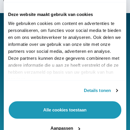
Over KommaGo
Deze website maakt gebruik van cookies
We gebruiken cookies om content en advertenties te
personaliseren, om functies voor social media te bieden
en om ons websiteverkeer te analyseren. Ook delen we
Nieuwsbrief
informatie over uw gebruik van onze site met onze
partners voor social media, adverteren en analyse.
Klantenservice
Deze partners kunnen deze gegevens combineren met
andere informatie die u aan ze heeft verstrekt of die ze
hebben verzameld op basis van uw gebruik van hun
services.
Details tonen
© Copyright KommaGo
Algemene voorwaarden
Alle cookies toestaan
Privacyverklaring
Cookies
Aanpassen