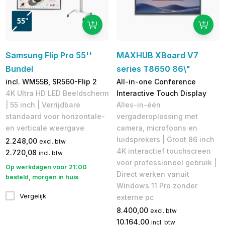
Samsung Flip Pro 55''
MAXHUB XBoard V7
Bundel
series T8650 86\"
incl. WM55B, SR560-Flip 2
All-in-one Conference
4K Ultra HD LED Beeldscherm
Interactive Touch Display
| 55 inch | Verrijdbare
Alles-in-één
standaard voor horizontale-
vergaderoplossing met
en verticale weergave
camera, microfoons en
luidsprekers | Groot 86 inch
2.248,00
excl. btw
4K interactief touchscreen
2.720,08
incl. btw
voor professioneel gebruik |
Op werkdagen voor 21:00
Direct werken vanuit
besteld, morgen in huis
Windows 11 Pro zonder
Vergelijk
externe pc
8.400,00
excl. btw
10.164,00
incl. btw