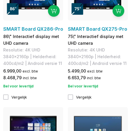
SMART Board QX286-Pro
SMART Board QX275-Pro
86\" Interactief display met
75\" Interactief display met
UHD camera
UHD camera
Resolutie: 4K UHD
Resolutie: 4K UHD
3840x2160p | Helderheid:
3840x2160p | Helderheid:
400cd/m2 | Android versie 11
400cd/m2 | Android versie 11
6.999,00
5.499,00
excl. btw
excl. btw
8.468,79
6.653,79
incl. btw
incl. btw
Bel voor levertijd
Bel voor levertijd
Vergelijk
Vergelijk