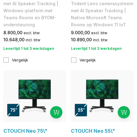
met AI Speaker Tracking |
Trident Lens camerasysteem
Windows-platform met
met AI Speaker Tracking |
Teams Rooms en BYOM-
Native Microsoft Teams
ondersteuning
Rooms op Windows 11 IoT
8.800,00
9.000,00
excl. btw
excl. btw
10.648,00
10.890,00
incl. btw
incl. btw
Levertijd 1 tot 3 werkdagen
Levertijd 1 tot 3 werkdagen
Vergelijk
Vergelijk
CTOUCH Neo 75\"
CTOUCH Neo 55\"