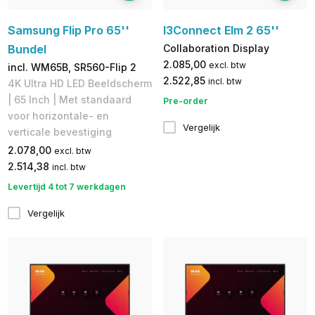
Samsung Flip Pro 65''
I3Connect Elm 2 65''
Bundel
Collaboration Display
2.085,00
excl. btw
incl. WM65B, SR560-Flip 2
2.522,85
incl. btw
4K Ultra HD LED Beeldscherm
| 65 Inch | Met standaard
Pre-order
voor horizontale- en
Vergelijk
verticale bevestiging
2.078,00
excl. btw
2.514,38
incl. btw
Levertijd 4 tot 7 werkdagen
Vergelijk