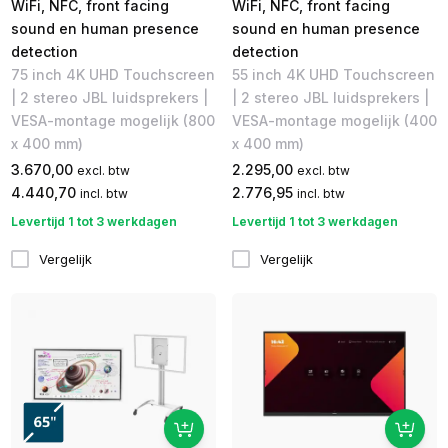
WiFi, NFC, front facing
WiFi, NFC, front facing
sound en human presence
sound en human presence
detection
detection
75 inch 4K UHD Touchscreen
55 inch 4K UHD Touchscreen
| 2 stereo JBL luidsprekers |
| 2 stereo JBL luidsprekers |
VESA-montage mogelijk (800
VESA-montage mogelijk (400
x 400 mm)
x 400 mm)
3.670,00
2.295,00
excl. btw
excl. btw
4.440,70
2.776,95
incl. btw
incl. btw
Levertijd 1 tot 3 werkdagen
Levertijd 1 tot 3 werkdagen
Vergelijk
Vergelijk