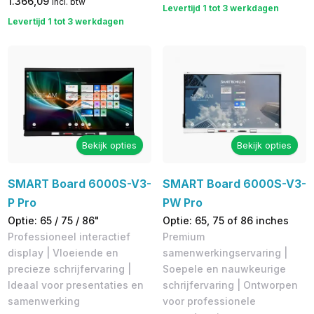
1.366,09
incl. btw
Levertijd 1 tot 3 werkdagen
Levertijd 1 tot 3 werkdagen
Bekijk opties
Bekijk opties
SMART Board 6000S-V3-
SMART Board 6000S-V3-
P Pro
PW Pro
Optie: 65 / 75 / 86"
Optie: 65, 75 of 86 inches
Professioneel interactief
Premium
display | Vloeiende en
samenwerkingservaring |
precieze schrijfervaring |
Soepele en nauwkeurige
Ideaal voor presentaties en
schrijfervaring | Ontworpen
samenwerking
voor professionele