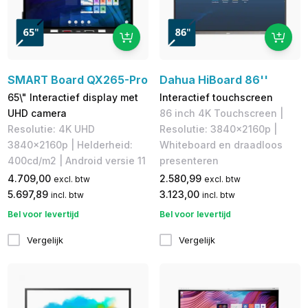
SMART Board QX265-Pro
Dahua HiBoard 86''
65\" Interactief display met
Interactief touchscreen
UHD camera
86 inch 4K Touchscreen |
Resolutie: 4K UHD
Resolutie: 3840x2160p |
3840x2160p | Helderheid:
Whiteboard en draadloos
400cd/m2 | Android versie 11
presenteren
4.709,00
2.580,99
excl. btw
excl. btw
5.697,89
3.123,00
incl. btw
incl. btw
Bel voor levertijd
Bel voor levertijd
Vergelijk
Vergelijk