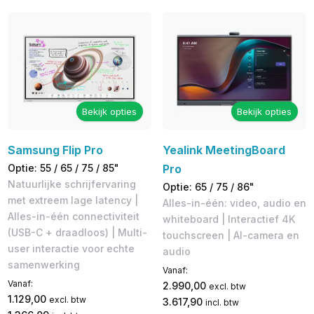
Bekijk opties
Bekijk opties
Samsung Flip Pro
Yealink MeetingBoard
Optie: 55 / 65 / 75 / 85"
Pro
Natuurlijke schrijfervaring
Optie: 65 / 75 / 86"
met extreem lage latency |
Alles-in-één: video, audio en
Alles-in-één connectiviteit
whiteboard | Interactief 4K
(USB-C + draadloos) | Multi-
touchscreen | AI-camera en
user interactie voor echte
audio
samenwerking
Vanaf:
Vanaf:
2.990,00
excl. btw
1.129,00
excl. btw
3.617,90
incl. btw