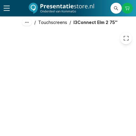
2.472,62
excl. btw
2.991,87
incl. btw
/
Touchscreens
/
I3Connect Elm 2 75''