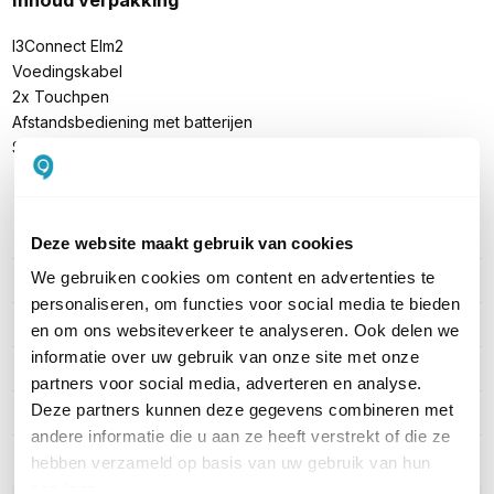
I3Connect Elm2
Voedingskabel
2x Touchpen
Afstandsbediening met batterijen
Snelstartgids
PRODUCT DETAILS
Deze website maakt gebruik van cookies
We gebruiken cookies om content en advertenties te
Merk
i3
personaliseren, om functies voor social media te bieden
Artikelnummer
10010731
en om ons websiteverkeer te analyseren. Ook delen we
informatie over uw gebruik van onze site met onze
Categorie
Touchscreens
partners voor social media, adverteren en analyse.
Deze partners kunnen deze gegevens combineren met
Schermdiagonaal (Inch)
75"
andere informatie die u aan ze heeft verstrekt of die ze
hebben verzameld op basis van uw gebruik van hun
services.