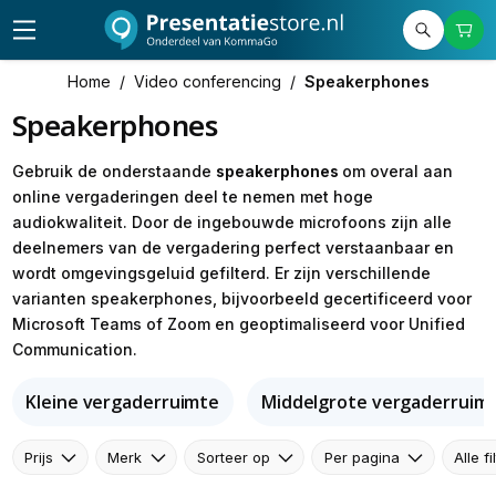
Home
/
Video conferencing
/
Speakerphones
Speakerphones
Gebruik de onderstaande
speakerphones
om overal aan
online vergaderingen deel te nemen met hoge
audiokwaliteit. Door de ingebouwde microfoons zijn alle
deelnemers van de vergadering perfect verstaanbaar en
wordt omgevingsgeluid gefilterd. Er zijn verschillende
varianten speakerphones, bijvoorbeeld gecertificeerd voor
Microsoft Teams of Zoom en geoptimaliseerd voor Unified
Communication.
Kleine vergaderruimte
Middelgrote vergaderruim
Prijs
Merk
Sorteer op
Per pagina
Alle fi