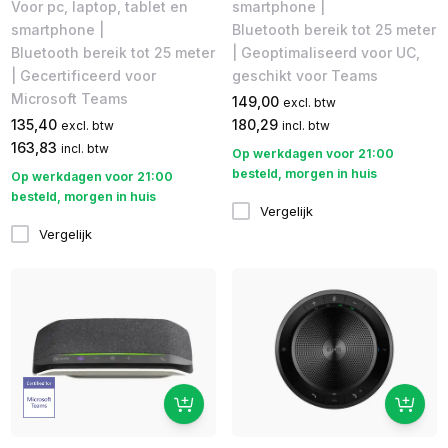
Voor pc, laptop, tablet en
smartphone |
smartphone |
Bluetooth bereik tot 25 meter
Bluetooth bereik tot 25 meter
| Geoptimaliseerd voor UC,
| Gecertificeerd voor
geschikt voor Teams
Microsoft Teams
149,00
excl. btw
135,40
180,29
excl. btw
incl. btw
163,83
incl. btw
Op werkdagen voor 21:00
besteld, morgen in huis
Op werkdagen voor 21:00
besteld, morgen in huis
Vergelijk
Vergelijk