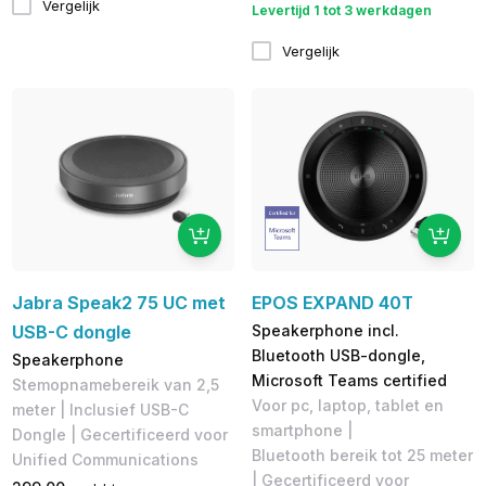
Vergelijk
Levertijd 1 tot 3 werkdagen
Vergelijk
Jabra Speak2 75 UC met
EPOS EXPAND 40T
USB-C dongle
Speakerphone incl.
Bluetooth USB-dongle,
Speakerphone
Microsoft Teams certified
Stemopnamebereik van 2,5
Voor pc, laptop, tablet en
meter | Inclusief USB-C
smartphone |
Dongle | Gecertificeerd voor
Bluetooth bereik tot 25 meter
Unified Communications
| Gecertificeerd voor