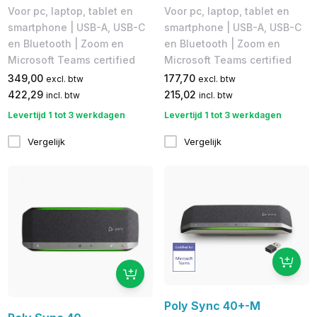
Voor pc, laptop, tablet en
Voor pc, laptop, tablet en
smartphone | USB-A, ​USB-C
smartphone | USB-A, ​USB-C
en Bluetooth | Zoom en
en Bluetooth | Zoom en
Microsoft Teams certified
Microsoft Teams certified
349,00
177,70
excl. btw
excl. btw
422,29
215,02
incl. btw
incl. btw
Levertijd 1 tot 3 werkdagen
Levertijd 1 tot 3 werkdagen
Vergelijk
Vergelijk
Poly Sync 40+-M