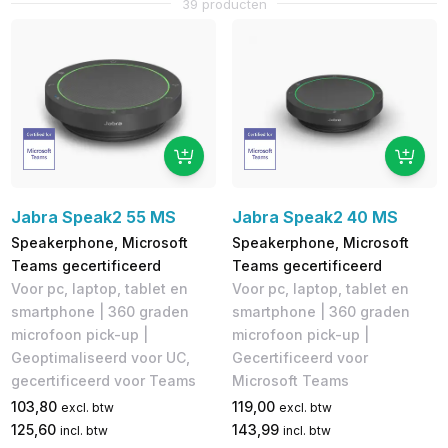
39 producten
Jabra Speak2 55 MS
Jabra Speak2 40 MS
Speakerphone, Microsoft
Speakerphone, Microsoft
Teams gecertificeerd
Teams gecertificeerd
Voor pc, laptop, tablet en
Voor pc, laptop, tablet en
smartphone | 360 graden
smartphone | 360 graden
microfoon pick-up |
microfoon pick-up |
Geoptimaliseerd voor UC,
Gecertificeerd voor
gecertificeerd voor Teams
Microsoft Teams
103,80
119,00
excl. btw
excl. btw
125,60
143,99
incl. btw
incl. btw