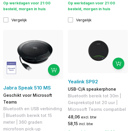
Op werkdagen voor 21:00
Op werkdagen voor 21:00
besteld, morgen in huis
besteld, morgen in huis
Vergelijk
Vergelijk
Yealink SP92
Jabra Speak 510 MS
USB-C/A speakerphone
Geschikt voor Microsoft
Bluetooth bereik tot 30m |
Teams
Gesprekstijd tot 20 uur |
Bluetooth en USB verbinding
Microsoft Teams compatibel
| Bluetooth bereik tot 15
48,06
excl. btw
meter | 360 graden
58,15
incl. btw
microfoon pick-up