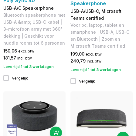
Poly Sync 40
Speakerphone
USB-A/C Speakerphone
USB-A/USB-C, Microsoft
Bluetooth speakerphone met
Teams certified
USB-A &amp; USB-C kabel |
Voor pc, laptop, tablet en
3-microfoon array met 360°
smartphone | USB-A, ​USB-C
dekking | Geschikt voor
en Bluetooth | Zoom en
huddle rooms tot 6 personen
Microsoft Teams certified
150,06
excl. btw
199,00
excl. btw
181,57
incl. btw
240,79
incl. btw
Levertijd 1 tot 3 werkdagen
Levertijd 1 tot 3 werkdagen
Vergelijk
Vergelijk