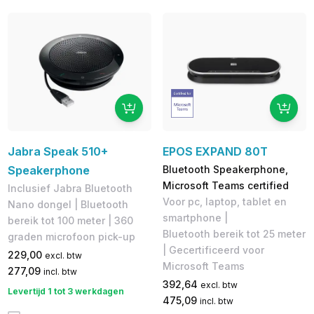
Jabra Speak 510+
EPOS EXPAND 80T
Speakerphone
Bluetooth Speakerphone,
Microsoft Teams certified
Inclusief Jabra Bluetooth
Voor pc, laptop, tablet en
Nano dongel | Bluetooth
smartphone |
bereik tot 100 meter | 360
Bluetooth bereik tot 25 meter
graden microfoon pick-up
| Gecertificeerd voor
229,00
excl. btw
Microsoft Teams
277,09
incl. btw
392,64
excl. btw
Levertijd 1 tot 3 werkdagen
475,09
incl. btw