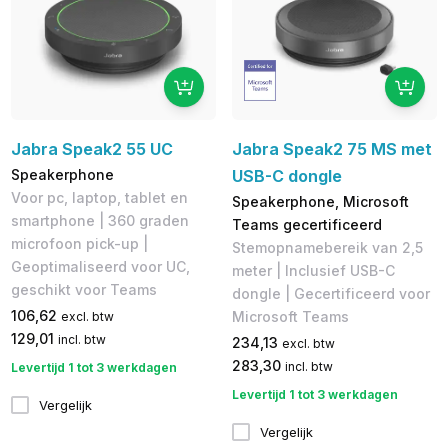
Jabra Speak2 55 UC
Jabra Speak2 75 MS met
Speakerphone
USB-C dongle
Voor pc, laptop, tablet en
Speakerphone, Microsoft
smartphone | 360 graden
Teams gecertificeerd
microfoon pick-up |
Stemopnamebereik van 2,5
Geoptimaliseerd voor UC,
meter | Inclusief USB-C
geschikt voor Teams
dongle | Gecertificeerd voor
106,62
Microsoft Teams
excl. btw
129,01
incl. btw
234,13
excl. btw
283,30
incl. btw
Levertijd 1 tot 3 werkdagen
Levertijd 1 tot 3 werkdagen
Vergelijk
Vergelijk