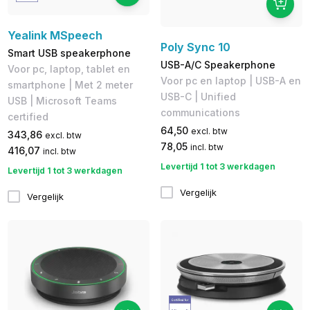
Yealink MSpeech
Poly Sync 10
Smart USB speakerphone
USB-A/C Speakerphone
Voor pc, laptop, tablet en
Voor pc en laptop | USB-A en
smartphone | Met 2 meter
USB-C | Unified
USB | Microsoft Teams
communications
certified
64,50
excl. btw
343,86
excl. btw
78,05
incl. btw
416,07
incl. btw
Levertijd 1 tot 3 werkdagen
Levertijd 1 tot 3 werkdagen
Vergelijk
Vergelijk