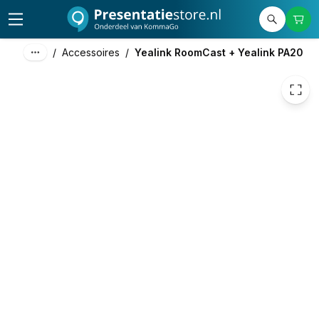
628,00
excl. btw
759,88
incl. btw
/
Accessoires
/
Yealink RoomCast + Yealink PA20