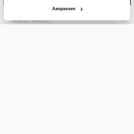
Aanpassen
OVER DIT PRODUCT
Veelgestelde vragen
Geen vragen gevonden
Stel een vraag
REVIEWS
(
0
)
Ga naar Trusted Shops reviews
Wees de eerste die een review schrijft!
Schrijf een review