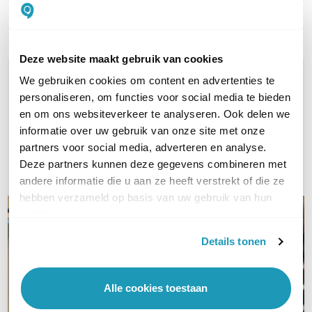
Artikelnummer
RoomCast+PA20
Deze website maakt gebruik van cookies
WIL JIJ ADVIES OP MAAT?
We gebruiken cookies om content en advertenties te
Vraag het onze experts!
personaliseren, om functies voor social media te bieden
en om ons websiteverkeer te analyseren. Ook delen we
informatie over uw gebruik van onze site met onze
Bel ons
partners voor social media, adverteren en analyse.
Deze partners kunnen deze gegevens combineren met
E-mail
andere informatie die u aan ze heeft verstrekt of die ze
hebben verzameld op basis van uw gebruik van hun
services.
Details tonen
Alle cookies toestaan