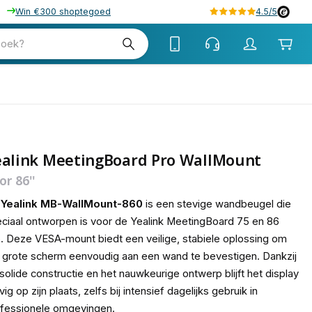
Win €300 shoptegoed
4.5/5
tw
zoek?
btw
ealink MeetingBoard Pro WallMount
or 86''
e
Yealink MB-WallMount-860
is een stevige wandbeugel die
ciaal ontworpen is voor de Yealink MeetingBoard 75 en 86
. Deze VESA-mount biedt een veilige, stabiele oplossing om
 grote scherm eenvoudig aan een wand te bevestigen. Dankzij
solide constructie en het nauwkeurige ontwerp blijft het display
vig op zijn plaats, zelfs bij intensief dagelijks gebruik in
fessionele omgevingen.