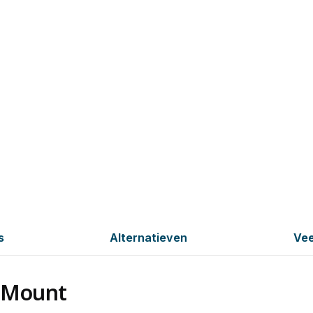
s
Alternatieven
Vee
llMount