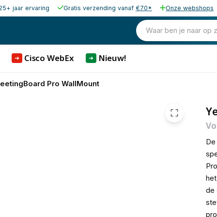
25+ jaar ervaring
Gratis verzending vanaf
€70*
Onze webshops
89,00
excl. b
107,69
Waar ben je naar op 
incl. 
Cisco WebEx
Nieuw!
➜
➜
MeetingBoard Pro WallMount
Y
Vo
D
spe
Pro
het
de 
ste
pro