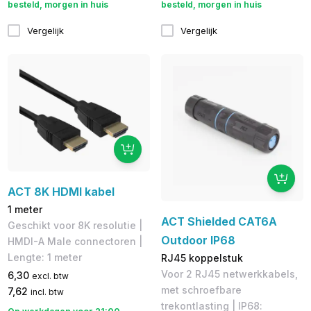
besteld, morgen in huis
besteld, morgen in huis
Vergelijk
Vergelijk
ACT 8K HDMI kabel
1 meter
ACT Shielded CAT6A
Geschikt voor 8K resolutie |
Outdoor IP68
HMDI-A Male connectoren |
Lengte: 1 meter
RJ45 koppelstuk
Voor 2 RJ45 netwerkkabels,
6,30
excl. btw
met schroefbare
7,62
incl. btw
trekontlasting | IP68: