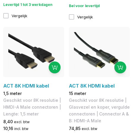
Levertijd 1 tot 3 werkdagen
Bel voor levertijd
Vergelijk
Vergelijk
ACT 8K HDMI kabel
ACT 8K HDMI kabel
1,5 meter
15 meter
Geschikt voor 8K resolutie |
Geschikt voor 8K resolutie |
HMDI-A Male connectoren |
Glasvezel en koper, vergulde
Lengte: 1,5 meter
connectoren | Connector A &
B: HDMI-A Male
8,40
excl. btw
10,16
74,85
incl. btw
excl. btw