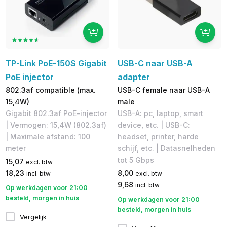
TP-Link PoE-150S Gigabit
USB-C naar USB-A
PoE injector
adapter
802.3af compatible (max.
USB-C female naar USB-A
15,4W)
male
Gigabit 802.3af PoE-injector
USB-A: pc, laptop, smart
| Vermogen: 15,4W (802.3af)
device, etc. | USB-C:
| Maximale afstand: 100
headset, printer, harde
meter
schijf, etc. | Datasnelheden
tot 5 Gbps
15,07
excl. btw
18,23
8,00
incl. btw
excl. btw
9,68
incl. btw
Op werkdagen voor 21:00
besteld, morgen in huis
Op werkdagen voor 21:00
besteld, morgen in huis
Vergelijk