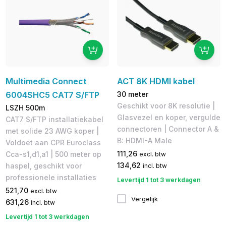
Multimedia Connect
ACT 8K HDMI kabel
6004SHC5 CAT7 S/FTP
30 meter
Geschikt voor 8K resolutie |
LSZH 500m
Glasvezel en koper, vergulde
CAT7 S/FTP installatiekabel
connectoren | Connector A &
met solide 23 AWG koper |
B: HDMI-A Male
Voldoet aan CPR Euroclass
111,26
Cca-s1,d1,a1 | 500 meter op
excl. btw
134,62
haspel, geschikt voor
incl. btw
professionele installaties
Levertijd 1 tot 3 werkdagen
521,70
excl. btw
Vergelijk
631,26
incl. btw
Levertijd 1 tot 3 werkdagen