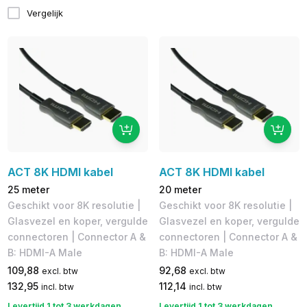
Vergelijk
ACT 8K HDMI kabel
ACT 8K HDMI kabel
25 meter
20 meter
Geschikt voor 8K resolutie |
Geschikt voor 8K resolutie |
Glasvezel en koper, vergulde
Glasvezel en koper, vergulde
connectoren | Connector A &
connectoren | Connector A &
B: HDMI-A Male
B: HDMI-A Male
109,88
92,68
excl. btw
excl. btw
132,95
112,14
incl. btw
incl. btw
Levertijd 1 tot 3 werkdagen
Levertijd 1 tot 3 werkdagen