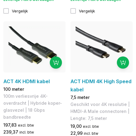
Vergelijk
Vergelijk
ACT 4K HDMI kabel
ACT HDMI 4K High Speed
100 meter
kabel
100m verliesvrije 4K-
7,5 meter
overdracht | Hybride koper-
Geschikt voor 4K resolutie |
glasvezel | 18 Gbps
HMDI-A Male connectoren |
bandbreedte
Lengte: 7,5 meter
197,83
excl. btw
19,00
excl. btw
239,37
incl. btw
22,99
incl. btw