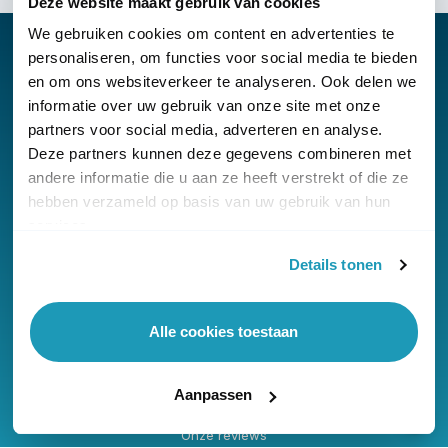
Deze website maakt gebruik van cookies
We gebruiken cookies om content en advertenties te
personaliseren, om functies voor social media te bieden
en om ons websiteverkeer te analyseren. Ook delen we
informatie over uw gebruik van onze site met onze
Nieuwsbrief
partners voor social media, adverteren en analyse.
Klantenservice
Deze partners kunnen deze gegevens combineren met
andere informatie die u aan ze heeft verstrekt of die ze
hebben verzameld op basis van uw gebruik van hun
services.
Details tonen
© Copyright KommaGo
Alle cookies toestaan
Algemene voorwaarden
Privacyverklaring
Aanpassen
Cookies
Onze reviews