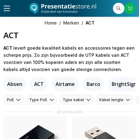
Home
/
Merken
/
ACT
ACT
ACT
levert goede kwaliteit kabels en accessoires tegen een
scherpe prijs. Zo zijn bijvoorbeeld de UTP kabels van ACT
voorzien van 100% koperen aders en zijn alle soorten
kabels altijd voorzien van goede stevige connectoren.
Absen
ACT
Airtame
Barco
BrightSign
PoE
Type PoE
Type kabel
Kabel lengte
29 producten