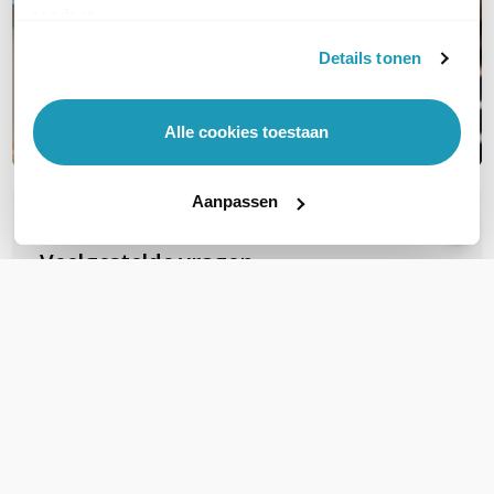
services.
Details tonen
Alle cookies toestaan
Aanpassen
OVER DIT PRODUCT
Veelgestelde vragen
Geen vragen gevonden
Stel een vraag
REVIEWS
(
0
)
Ga naar Trusted Shops reviews