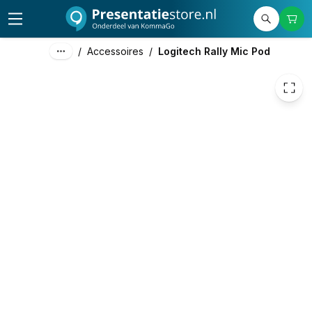
319,00
excl. btw
385,99
incl. btw
/
Accessoires
/
Logitech Rally Mic Pod