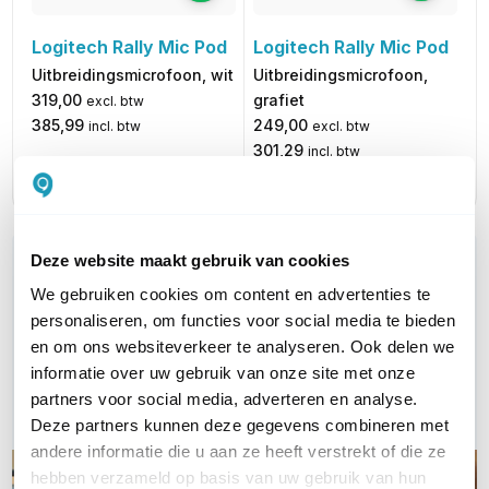
Logitech Rally Mic Pod
Logitech Rally Mic Pod
Uitbreidingsmicrofoon,
Uitbreidingsmicrofoon, wit
grafiet
319,00
excl. btw
249,00
385,99
excl. btw
incl. btw
301,29
incl. btw
Deze website maakt gebruik van cookies
WIL JIJ ADVIES OP MAAT?
Vraag het onze experts!
We gebruiken cookies om content en advertenties te
personaliseren, om functies voor social media te bieden
en om ons websiteverkeer te analyseren. Ook delen we
Bel ons
informatie over uw gebruik van onze site met onze
partners voor social media, adverteren en analyse.
E-mail
Deze partners kunnen deze gegevens combineren met
andere informatie die u aan ze heeft verstrekt of die ze
hebben verzameld op basis van uw gebruik van hun