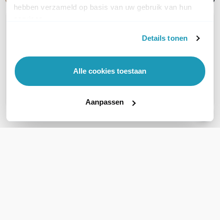
hebben verzameld op basis van uw gebruik van hun
services.
OVER DIT PRODUCT
Details tonen
Veelgestelde vragen
Geen vragen gevonden
Alle cookies toestaan
Stel een vraag
Aanpassen
REVIEWS
(
0
)
Ga naar Trusted Shops reviews
Wees de eerste die een review schrijft!
Schrijf een review