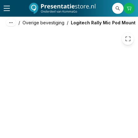
69,00
excl. btw
83,49
incl. btw
/
Overige bevestiging
/
Logitech Rally Mic Pod Mount