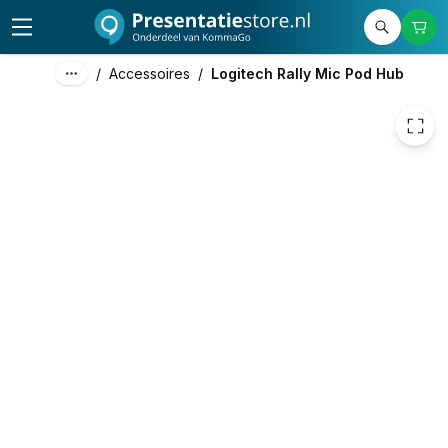
239,00
excl. btw
289,19
incl. btw
/
Accessoires
/
Logitech Rally Mic Pod Hub