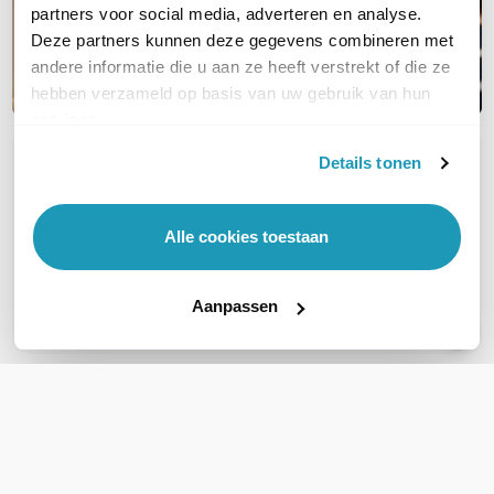
partners voor social media, adverteren en analyse.
Deze partners kunnen deze gegevens combineren met
andere informatie die u aan ze heeft verstrekt of die ze
hebben verzameld op basis van uw gebruik van hun
services.
Details tonen
OVER DIT PRODUCT
Veelgestelde vragen
Alle cookies toestaan
Geen vragen gevonden
Stel een vraag
Aanpassen
REVIEWS
(
0
)
Ga naar Trusted Shops reviews
Wees de eerste die een review schrijft!