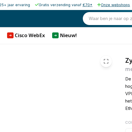
25+ jaar ervaring
Gratis verzending vanaf
€70*
Onze webshops
1.820,66
excl. b
2.203,00
Waar ben je naar op 
incl. b
Cisco WebEx
Nieuw!
➜
➜
Zy
me
De 
hog
VPN
het
Eth
CO