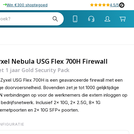
Win €300 shoptegoed
4.5/5
tw
zoek?
tw
xel Nebula USG Flex 700H Firewall
t 1 jaar Gold Security Pack
Zyxel USG Flex 700H is een geavanceerde firewall met een
e doorvoersnelheid. Bovendien zet je tot 1000 gelijktijdige
 verbindingen op voor de werknemers die extern inloggen op
 bedrijfsnetwerk. Inclusief 2x 10G, 2x 2.5G, 8x 1G
ernetpoorten en 2x 10G SFP+ poorten.
NFIGURATIE