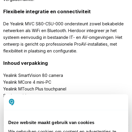
Flexibele integratie en connectiviteit
De Yealink MVC S80-C5U-000 ondersteunt zowel bekabelde
netwerken als WiFi en Bluetooth. Hierdoor integreer je het
systeem eenvoudig in bestaande IT- en AV-omgevingen. Het
ontwerp is gericht op professionele ProAV-installaties, met
flexibiliteit in plaatsing en configuratie.
Inhoud verpakking
Yealink SmartVision 80 camera
Yealink MCore 4 mini-PC
Yealink MTouch Plus touchpanel
Snelstartgids
PRODUCT DETAILS
Deze website maakt gebruik van cookies
Merk
Yealink
We gebruiken cookies om content en advertenties te