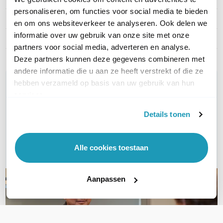
personaliseren, om functies voor social media te bieden
Artikelnummer
MVC S80-C5U-000
en om ons websiteverkeer te analyseren. Ook delen we
informatie over uw gebruik van onze site met onze
EAN
6938818323803
partners voor social media, adverteren en analyse.
Deze partners kunnen deze gegevens combineren met
andere informatie die u aan ze heeft verstrekt of die ze
WIL JIJ ADVIES OP MAAT?
hebben verzameld op basis van uw gebruik van hun
services.
Vraag het onze experts!
Details tonen
Bel ons
E-mail
Alle cookies toestaan
Aanpassen