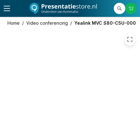
4.269,00
excl. btw
5.165,49
incl. btw
Home
/
Video conferencing
/
Yealink MVC S80-C5U-000