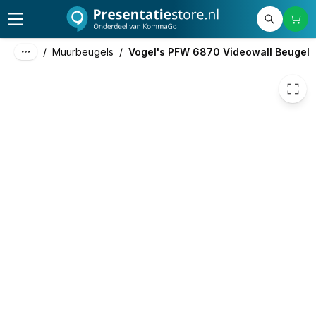
299,00
excl. btw
361,79
incl. btw
/
Muurbeugels
/
Vogel's PFW 6870 Videowall Beugel