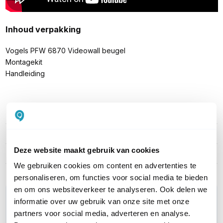
Inhoud verpakking
Vogels PFW 6870 Videowall beugel
Montagekit
Handleiding
PRODUCT DETAILS
Merk
Vogel's Professional
Deze website maakt gebruik van cookies
Artikelnummer
7368700
We gebruiken cookies om content en advertenties te
personaliseren, om functies voor social media te bieden
en om ons websiteverkeer te analyseren. Ook delen we
WIL JIJ ADVIES OP MAAT?
informatie over uw gebruik van onze site met onze
Vraag het onze experts!
partners voor social media, adverteren en analyse.