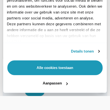
personaliseren, om functies voor social media te bieden
en om ons websiteverkeer te analyseren. Ook delen we
informatie over uw gebruik van onze site met onze
partners voor social media, adverteren en analyse.
TDM5 Essential
TDM5 E
TDM5 Essential
Deze partners kunnen deze gegevens combineren met
Licentie
Licent
Licentie
andere informatie die u aan ze heeft verstrekt of die ze
Digital Signage, 1 jaar
Digital 
Digital Signage, 5 jaar
hebben verzameld op basis van uw gebruik van hun
168,00
504,00
840,00
excl. btw
excl. btw
services.
203,28
609,84
1.016,40
incl. btw
incl. btw
Details tonen
Alle cookies toestaan
WIL JIJ ADVIES OP MAAT?
Vraag het onze experts!
Aanpassen
Bel ons
E-mail