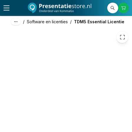
840,00
excl. btw
1.016,40
incl. btw
/
Software en licenties
/
TDM5 Essential Licentie