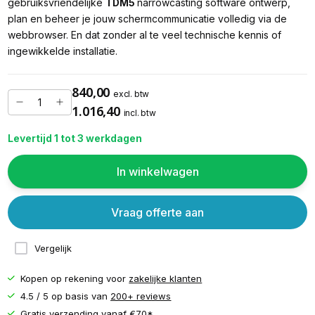
gebruiksvriendelijke
TDM5
narrowcasting software ontwerp,
plan en beheer je jouw schermcommunicatie volledig via de
webbrowser. En dat zonder al te veel technische kennis of
ingewikkelde installatie.
840,00
excl. btw
1.016,40
incl. btw
Levertijd 1 tot 3 werkdagen
In winkelwagen
Vraag offerte aan
Vergelijk
Kopen op rekening voor
zakelijke klanten
4.5 / 5 op basis van
200+ reviews
Gratis verzending vanaf
€70*