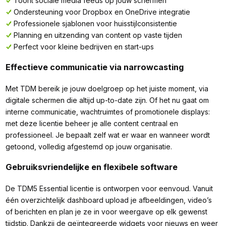
Toont sociale media feeds op jouw schermen
Ondersteuning voor Dropbox en OneDrive integratie
Professionele sjablonen voor huisstijlconsistentie
Planning en uitzending van content op vaste tijden
Perfect voor kleine bedrijven en start-ups
Effectieve communicatie via narrowcasting
Met TDM bereik je jouw doelgroep op het juiste moment, via
digitale schermen die altijd up-to-date zijn. Of het nu gaat om
interne communicatie, wachtruimtes of promotionele displays:
met deze licentie beheer je alle content centraal en
professioneel. Je bepaalt zelf wat er waar en wanneer wordt
getoond, volledig afgestemd op jouw organisatie.
Gebruiksvriendelijke en flexibele software
De TDM5 Essential licentie is ontworpen voor eenvoud. Vanuit
één overzichtelijk dashboard upload je afbeeldingen, video’s
of berichten en plan je ze in voor weergave op elk gewenst
tijdstip. Dankzij de geïntegreerde widgets voor nieuws en weer