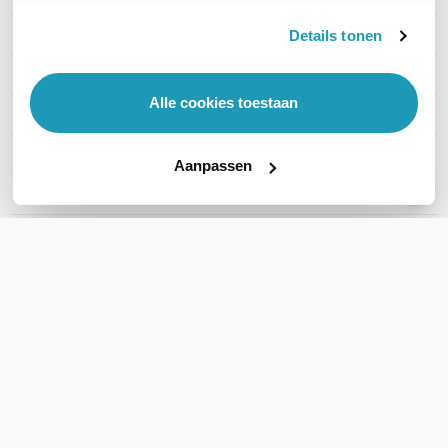
Merk
Sony
Details tonen
Artikelnummer
FWD-65A80L
Alle cookies toestaan
EAN
5013493461628
Categorie
Commercial Screens
Aanpassen
Schermdiagonaal (Inch)
65"
Portret-modus
Nee
Toon meer
WIL JIJ ADVIES OP MAAT?
Vraag het onze experts!