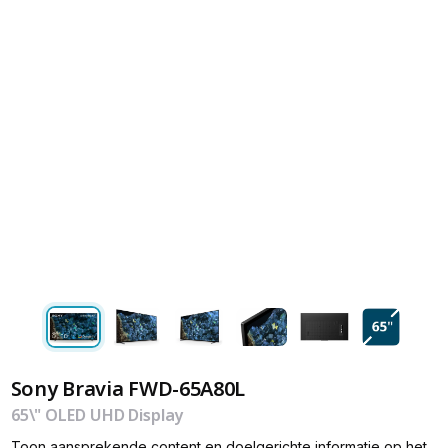
Sony Bravia FWD-65A80L
65\" OLED UHD Display
Toon aansprekende content en doelgerichte informatie op het