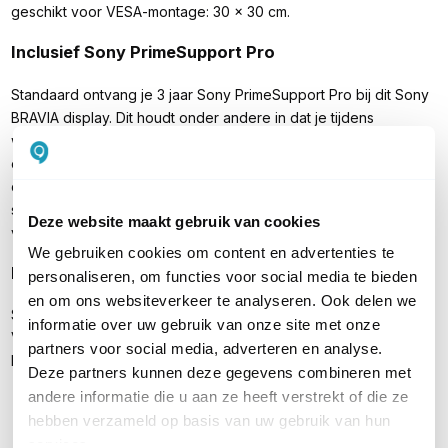
geschikt voor VESA-montage: 30 x 30 cm.
Inclusief Sony PrimeSupport Pro
Standaard ontvang je 3 jaar Sony PrimeSupport Pro bij dit Sony
BRAVIA display. Dit houdt onder andere in dat je tijdens
werkdagen gebruik kunt maken van telefonische, technische
ondersteuning. Mocht zich onverhoopt een defect voordoen,
dan wordt het display gerepareerd en (tijdelijk) vervangen. De
standaard serviceovereenkomst van 3 jaar is optioneel te
Deze website maakt gebruik van cookies
verlengen met twee extra jaren.
We gebruiken cookies om content en advertenties te
Inhoud verpakking
personaliseren, om functies voor social media te bieden
en om ons websiteverkeer te analyseren. Ook delen we
Sony BRAVIA FWD-65A80L
informatie over uw gebruik van onze site met onze
Voedingsadapter
partners voor social media, adverteren en analyse.
Handleiding
Deze partners kunnen deze gegevens combineren met
andere informatie die u aan ze heeft verstrekt of die ze
hebben verzameld op basis van uw gebruik van hun
services.
PRODUCT DETAILS