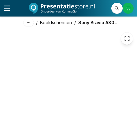
€ 2.237,29
/
Beeldschermen
/
Sony Bravia A80L