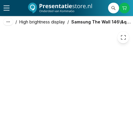
80.000,00
excl. btw
96.800,00
incl. btw
/
High brightness display
/
Samsung The Wall 146\&quot; 2K