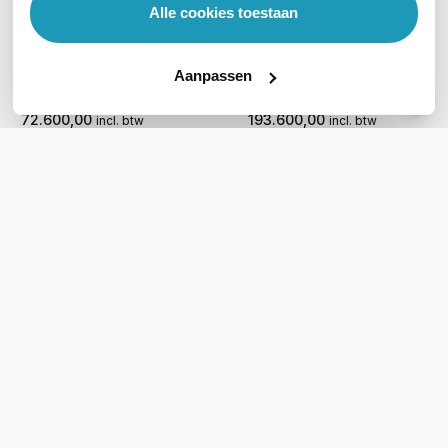
Alle cookies toestaan
Samsung The Wall
Samsung The Wall
110\&quot; FHD
146\&quot; 4K
All-in-One LED (IEA P1.2)
All-in-One LED (IEA P0.8)
Aanpassen
60.000,00
160.000,00
excl. btw
excl. btw
72.600,00
193.600,00
incl. btw
incl. btw
Bel voor levertijd
Levertijd 4 tot 7 werkdagen
Vergelijk
Vergelijk
WIL JIJ ADVIES OP MAAT?
Vraag het onze experts!
Bel ons
E-mail