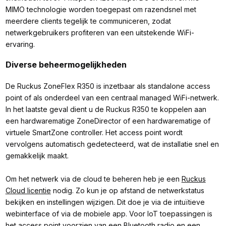
MIMO technologie worden toegepast om razendsnel met
meerdere clients tegelijk te communiceren, zodat
netwerkgebruikers profiteren van een uitstekende WiFi-
ervaring.
Diverse beheermogelijkheden
De Ruckus ZoneFlex R350 is inzetbaar als standalone access
point of als onderdeel van een centraal managed WiFi-netwerk.
In het laatste geval dient u de Ruckus R350 te koppelen aan
een hardwarematige ZoneDirector of een hardwarematige of
virtuele SmartZone controller. Het access point wordt
vervolgens automatisch gedetecteerd, wat de installatie snel en
gemakkelijk maakt.
Om het netwerk via de cloud te beheren heb je een
Ruckus
Cloud licentie
nodig. Zo kun je op afstand de netwerkstatus
bekijken en instellingen wijzigen. Dit doe je via de intuïtieve
webinterface of via de mobiele app. Voor IoT toepassingen is
het access point voorzien van een Bluetooth radio en een