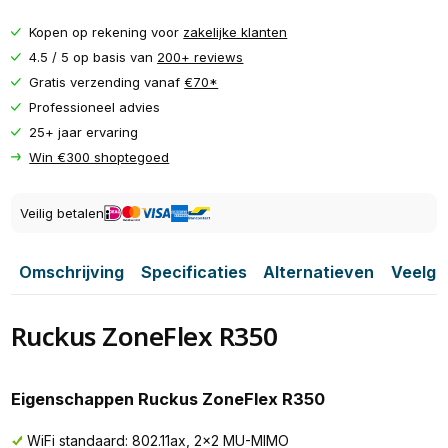
Kopen op rekening voor
zakelijke klanten
4.5 / 5 op basis van
200+ reviews
Gratis verzending vanaf
€70*
Professioneel advies
25+ jaar ervaring
Win €300 shoptegoed
Veilig betalen
Omschrijving
Specificaties
Alternatieven
Veelge
Ruckus ZoneFlex R350
Eigenschappen Ruckus ZoneFlex R350
WiFi standaard: 802.11ax, 2x2 MU-MIMO