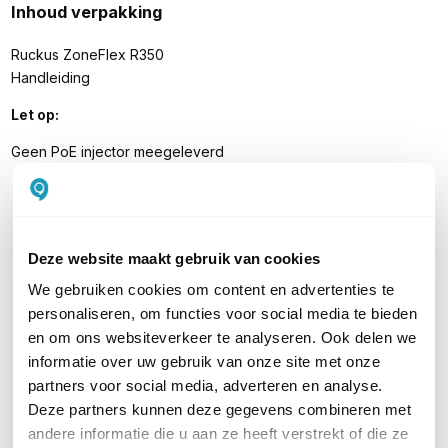
Inhoud verpakking
Ruckus ZoneFlex R350
Handleiding
Let op:
Geen PoE injector meegeleverd
PRODUCT DETAILS
Deze website maakt gebruik van cookies
Merk
Ruckus Wireless
We gebruiken cookies om content en advertenties te
Artikelnummer
ZFR350
personaliseren, om functies voor social media te bieden
en om ons websiteverkeer te analyseren. Ook delen we
EAN
901-R350-WW02
informatie over uw gebruik van onze site met onze
partners voor social media, adverteren en analyse.
WiFi Standaard
WiFi 6 (11ax)
Deze partners kunnen deze gegevens combineren met
Indoor of outdoor
Indoor
andere informatie die u aan ze heeft verstrekt of die ze