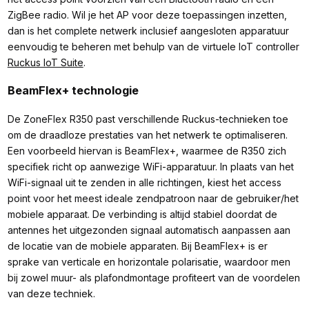
ZigBee radio. Wil je het AP voor deze toepassingen inzetten,
dan is het complete netwerk inclusief aangesloten apparatuur
eenvoudig te beheren met behulp van de virtuele IoT controller
Ruckus IoT Suite
.
BeamFlex+ technologie
De ZoneFlex R350 past verschillende Ruckus-technieken toe
om de draadloze prestaties van het netwerk te optimaliseren.
Een voorbeeld hiervan is BeamFlex+, waarmee de R350 zich
specifiek richt op aanwezige WiFi-apparatuur. In plaats van het
WiFi-signaal uit te zenden in alle richtingen, kiest het access
point voor het meest ideale zendpatroon naar de gebruiker/het
mobiele apparaat. De verbinding is altijd stabiel doordat de
antennes het uitgezonden signaal automatisch aanpassen aan
de locatie van de mobiele apparaten. Bij BeamFlex+ is er
sprake van verticale en horizontale polarisatie, waardoor men
bij zowel muur- als plafondmontage profiteert van de voordelen
van deze techniek.