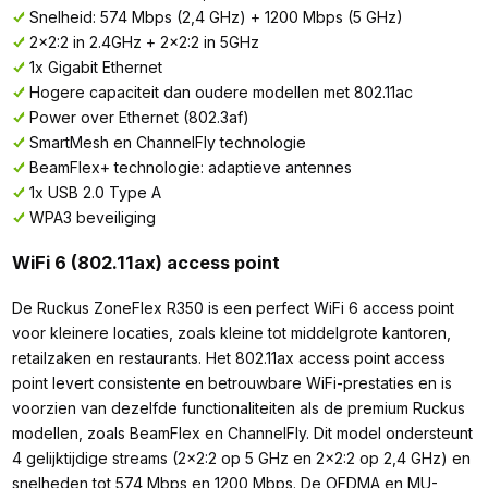
Snelheid: 574 Mbps (2,4 GHz) + 1200 Mbps (5 GHz)
2x2:2 in 2.4GHz + 2x2:2 in 5GHz
1x Gigabit Ethernet
Hogere capaciteit dan oudere modellen met 802.11ac
Power over Ethernet (802.3af)
SmartMesh en ChannelFly technologie
BeamFlex+ technologie: adaptieve antennes
1x USB 2.0 Type A
WPA3 beveiliging
WiFi 6 (802.11ax) access point
De Ruckus ZoneFlex R350 is een perfect WiFi 6 access point
voor kleinere locaties, zoals kleine tot middelgrote kantoren,
retailzaken en restaurants. Het 802.11ax access point access
point levert consistente en betrouwbare WiFi-prestaties en is
voorzien van dezelfde functionaliteiten als de premium Ruckus
modellen, zoals BeamFlex en ChannelFly. Dit model ondersteunt
4 gelijktijdige streams (2x2:2 op 5 GHz en 2x2:2 op 2,4 GHz) en
snelheden tot 574 Mbps en 1200 Mbps. De OFDMA en MU-