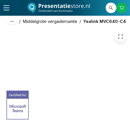
3.899,00
excl. btw
4.717,79
incl. btw
/
Middelgrote vergaderruimte
/
Yealink MVC640-C4