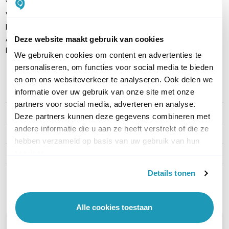
Yealink UVC84 4K PTZ-camera
Voedingen
Montagemateriaal
Alle benodigde kabels
Deze website maakt gebruik van cookies
Installatiehandleiding
We gebruiken cookies om content en advertenties te
personaliseren, om functies voor social media te bieden
en om ons websiteverkeer te analyseren. Ook delen we
informatie over uw gebruik van onze site met onze
PRODUCT DETAILS
partners voor social media, adverteren en analyse.
Merk
Yealink
Deze partners kunnen deze gegevens combineren met
andere informatie die u aan ze heeft verstrekt of die ze
Artikelnummer
MVC640-C4-000
hebben verzameld op basis van uw gebruik van hun
services.
EAN
6938818316355
Details tonen
Toon meer
Alle cookies toestaan
WIL JIJ ADVIES OP MAAT?