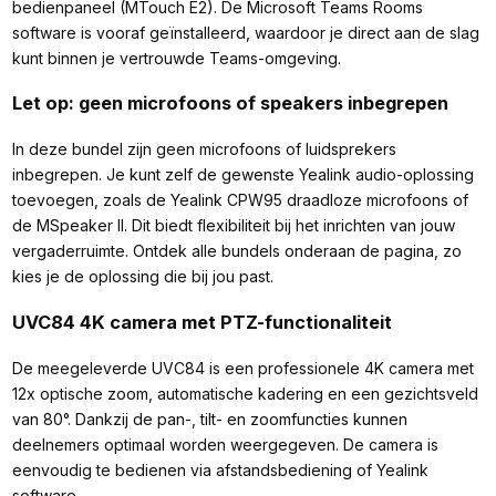
bedienpaneel (MTouch E2). De Microsoft Teams Rooms
software is vooraf geïnstalleerd, waardoor je direct aan de slag
kunt binnen je vertrouwde Teams-omgeving.
Let op: geen microfoons of speakers inbegrepen
In deze bundel zijn geen microfoons of luidsprekers
inbegrepen. Je kunt zelf de gewenste Yealink audio-oplossing
toevoegen, zoals de Yealink CPW95 draadloze microfoons of
de MSpeaker II. Dit biedt flexibiliteit bij het inrichten van jouw
vergaderruimte. Ontdek alle bundels onderaan de pagina, zo
kies je de oplossing die bij jou past.
UVC84 4K camera met PTZ-functionaliteit
De meegeleverde UVC84 is een professionele 4K camera met
12x optische zoom, automatische kadering en een gezichtsveld
van 80°. Dankzij de pan-, tilt- en zoomfuncties kunnen
deelnemers optimaal worden weergegeven. De camera is
eenvoudig te bedienen via afstandsbediening of Yealink
software.