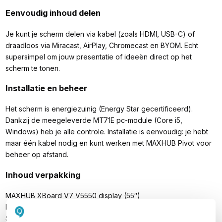
Eenvoudig inhoud delen
Je kunt je scherm delen via kabel (zoals HDMI, USB-C) of
draadloos via Miracast, AirPlay, Chromecast en BYOM. Echt
supersimpel om jouw presentatie of ideeën direct op het
scherm te tonen.
Installatie en beheer
Het scherm is energiezuinig (Energy Star gecertificeerd).
Dankzij de meegeleverde MT71E pc-module (Core i5,
Windows) heb je alle controle. Installatie is eenvoudig: je hebt
maar één kabel nodig en kunt werken met MAXHUB Pivot voor
beheer op afstand.
Inhoud verpakking
MAXHUB XBoard V7 V5550 display (55″)
MT71E pc-module (Intel Core i5, Windows)
Stroomkabel (3 m)