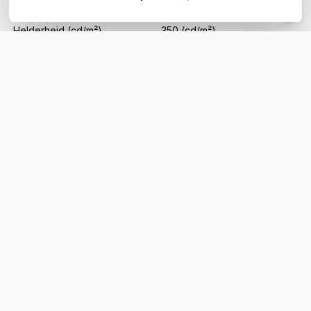
Resolutie
Ultra HD (4K)
Helderheid (cd/m²)
350 (cd/m²)
WIL JIJ ADVIES OP MAAT?
Vraag het onze experts!
Bel ons
E-mail