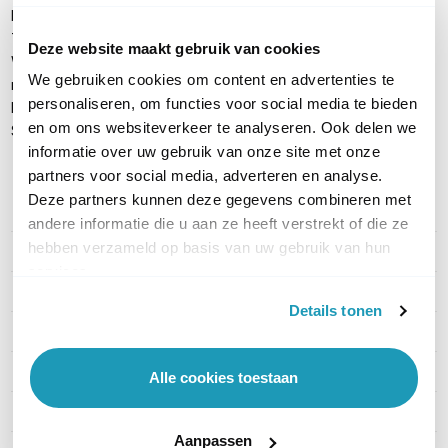
HDMI-kabel (1,5 m)
Twee styluspennen
Deze website maakt gebruik van cookies
Wandmontagebeugel (WIB6540A) en benodigde
We gebruiken cookies om content en advertenties te
montagematerialen
personaliseren, om functies voor social media te bieden
Draadloze dongle (SI07B) voor makkelijk delen
en om ons websiteverkeer te analyseren. Ook delen we
Snelstartgids en garantie-informatie
informatie over uw gebruik van onze site met onze
partners voor social media, adverteren en analyse.
Deze partners kunnen deze gegevens combineren met
PRODUCT DETAILS
andere informatie die u aan ze heeft verstrekt of die ze
hebben verzameld op basis van uw gebruik van hun
Merk
MaxHub
services.
Artikelnummer
V5550-MT71E
Details tonen
Categorie
Touchscreens
Schermdiagonaal (Inch)
55"
Alle cookies toestaan
Aanraakpunten
Tot 50
Aanpassen