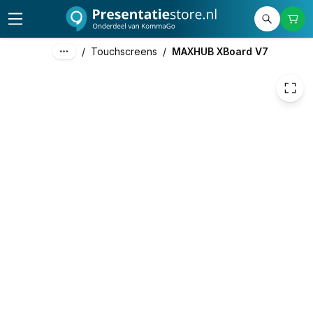
€ 4.356,00
/
Touchscreens
/
MAXHUB XBoard V7