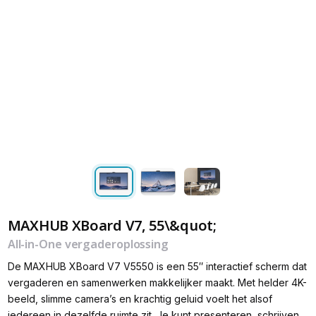
MAXHUB XBoard V7, 55\&quot;
All-in-One vergaderoplossing
De MAXHUB XBoard V7 V5550 is een 55″ interactief scherm dat
vergaderen en samenwerken makkelijker maakt. Met helder 4K-
beeld, slimme camera’s en krachtig geluid voelt het alsof
iedereen in dezelfde ruimte zit. Je kunt presenteren, schrijven