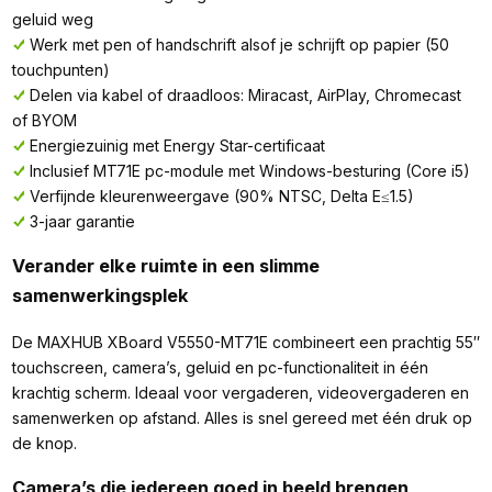
geluid weg
Werk met pen of handschrift alsof je schrijft op papier (50
touchpunten)
Delen via kabel of draadloos: Miracast, AirPlay, Chromecast
of BYOM
Energiezuinig met Energy Star-certificaat
Inclusief MT71E pc-module met Windows-besturing (Core i5)
Verfijnde kleurenweergave (90% NTSC, Delta E≤1.5)
3-jaar garantie
Verander elke ruimte in een slimme
samenwerkingsplek
De MAXHUB XBoard V5550-MT71E combineert een prachtig 55″
touchscreen, camera’s, geluid en pc-functionaliteit in één
krachtig scherm. Ideaal voor vergaderen, videovergaderen en
samenwerken op afstand. Alles is snel gereed met één druk op
de knop.
Camera’s die iedereen goed in beeld brengen