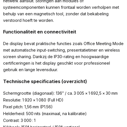
netwerk aansluit. Storingen aan modules of
systeemcomponenten kunnen frontaal worden verholpen met
behulp van een magnetisch tool, zonder dat bekabeling
verstoord hoeft te worden.
Functionaliteit en connectiviteit
De display bevat praktische functies zoals Office Meeting Mode
met automatische input-switching, presentatietimer en wireless
screen sharing. Dankzij de IP30-rating en hoogwaardige
certificeringen is het display geschikt voor professioneel
gebruik en lange levensduur.
Technische specificaties (overzicht)
Schermgrootte (diagonaal): 136″ / ca.
3
005
×
1
692,5
×
30
mm
Resolutie: 1
920
×
1
080 (Full HD)
Pixel pitch: 1,56
mm (P1.56)
Helderheid: 500
nits (maximaal, na kalibratie)
Contrast: 3
000
:
1