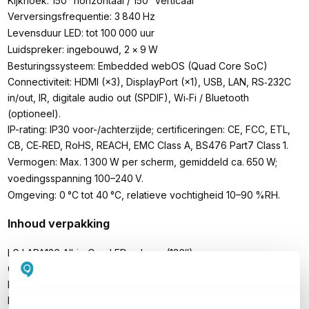
Kijkhoek: 150° horizontaal / 150° verticaal
Verversingsfrequentie: 3
840
Hz
Levensduur LED: tot 100
000 uur
Luidspreker: ingebouwd, 2
×
9
W
Besturingssysteem: Embedded webOS (Quad Core SoC)
Connectiviteit: HDMI (×3), DisplayPort (×1), USB, LAN, RS‑232C
in/out, IR, digitale audio out (SPDIF), Wi‑Fi / Bluetooth
(optioneel).
IP-rating: IP30 voor-/achterzijde; certificeringen: CE, FCC, ETL,
CB, CE‑RED, RoHS, REACH, EMC Class A, BS476 Part7 Class
1.
Vermogen: Max. 1
300
W per scherm, gemiddeld ca.
650
W;
voedingsspanning 100
–
240
V.
Omgeving: 0
°
C tot 40
°
C, relatieve vochtigheid 10
–
90
%RH.
Inhoud verpakking
LG LAPA136 All‑in‑One LED‑scherm (136″)
Geïntegreerde webOS-controller en voeding
Ingebouwde 2 × 9 W luidsprekers
IR‑remote (in‑box)