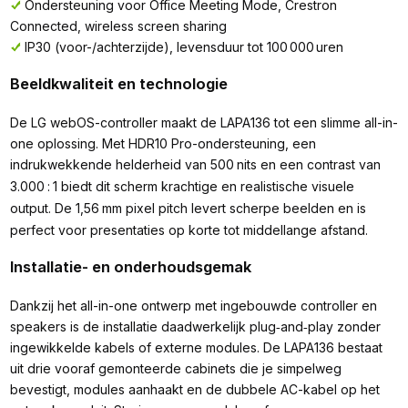
Ondersteuning voor Office Meeting Mode, Crestron
Connected, wireless screen sharing
IP30 (voor-/achterzijde), levensduur tot 100 000 uren
Beeldkwaliteit en technologie
De LG webOS-controller maakt de LAPA136 tot een slimme all-in-
one oplossing. Met HDR10 Pro-ondersteuning, een
indrukwekkende helderheid van 500
nits en een contrast van
3.000
:
1 biedt dit scherm krachtige en realistische visuele
output. De 1,56
mm pixel pitch levert scherpe beelden en is
perfect voor presentaties op korte tot middellange afstand.
Installatie- en onderhoudsgemak
Dankzij het all-in-one ontwerp met ingebouwde controller en
speakers is de installatie daadwerkelijk plug‑and‑play zonder
ingewikkelde kabels of externe modules. De LAPA136 bestaat
uit drie vooraf gemonteerde cabinets die je simpelweg
bevestigt, modules aanhaakt en de dubbele AC-kabel op het