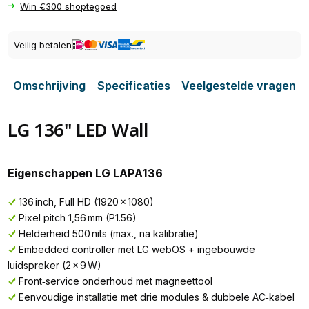
Win €300 shoptegoed
Veilig betalen
Omschrijving
Specificaties
Veelgestelde vragen
LG 136'' LED Wall
Eigenschappen LG LAPA136
136 inch, Full HD (1920 × 1080)
Pixel pitch 1,56 mm (P1.56)
Helderheid 500 nits (max., na kalibratie)
Embedded controller met LG webOS + ingebouwde
luidspreker (2 × 9 W)
Front‑service onderhoud met magneettool
Eenvoudige installatie met drie modules & dubbele AC‑kabel