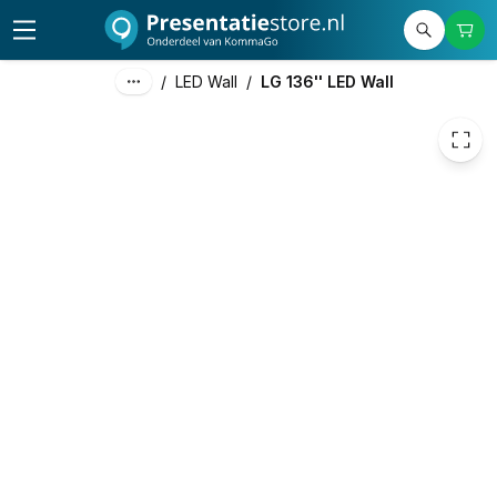
17.999,00
excl. btw
21.778,79
incl. btw
/
LED Wall
/
LG 136'' LED Wall