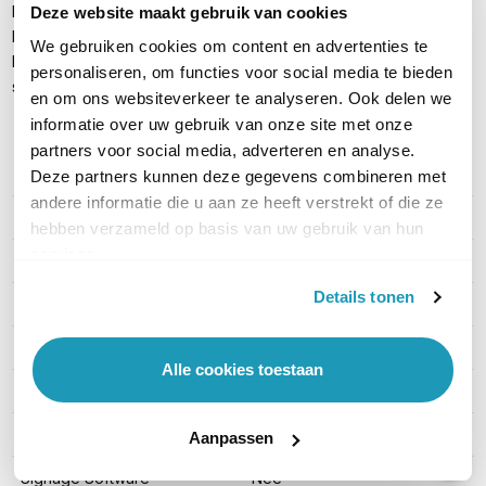
Modulaire cabinetset (3 stuks) met magnetische service tool
Deze website maakt gebruik van cookies
Dubbele AC‑kabel voor eenvoudige stroomvoorziening
We gebruiken cookies om content en advertenties te
Montageset voor wandmontage (landscape), optionele
personaliseren, om functies voor social media te bieden
standaard apart verkrijgbaar
en om ons websiteverkeer te analyseren. Ook delen we
informatie over uw gebruik van onze site met onze
partners voor social media, adverteren en analyse.
Deze partners kunnen deze gegevens combineren met
PRODUCT DETAILS
andere informatie die u aan ze heeft verstrekt of die ze
Merk
LG
hebben verzameld op basis van uw gebruik van hun
services.
Artikelnummer
LAPA136
Details tonen
Categorie
LED Walls
Schermdiagonaal (Inch)
136"
Alle cookies toestaan
Helderheid (cd/m²)
500 (cd/m²)
Portret-modus
Nee
Aanpassen
Signage Software
Nee