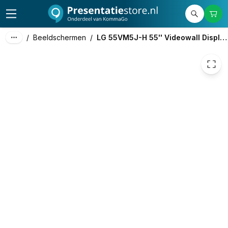
1.599,00
excl. btw
1.934,79
incl. btw
/
Beeldschermen
/
LG 55VM5J-H 55'' Videowall Display