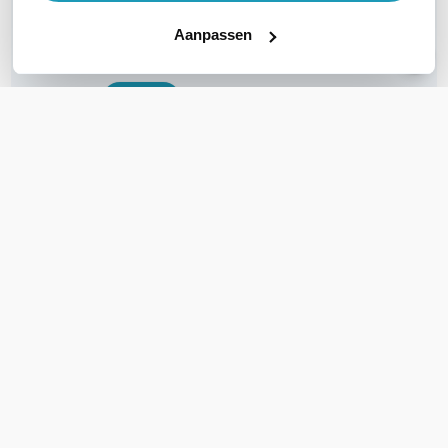
WIL JIJ ADVIES OP MAAT?
Aanpassen
Vraag het onze experts!
Bel ons
E-mail
OVER DIT PRODUCT