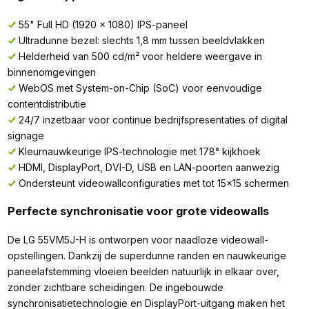
55" Full HD (1920 x 1080) IPS-paneel
Ultradunne bezel: slechts 1,8 mm tussen beeldvlakken
Helderheid van 500 cd/m² voor heldere weergave in
binnenomgevingen
WebOS met System-on-Chip (SoC) voor eenvoudige
contentdistributie
24/7 inzetbaar voor continue bedrijfspresentaties of digital
signage
Kleurnauwkeurige IPS-technologie met 178° kijkhoek
HDMI, DisplayPort, DVI-D, USB en LAN-poorten aanwezig
Ondersteunt videowallconfiguraties met tot 15x15 schermen
Perfecte synchronisatie voor grote videowalls
De LG 55VM5J-H is ontworpen voor naadloze videowall-
opstellingen. Dankzij de superdunne randen en nauwkeurige
paneelafstemming vloeien beelden natuurlijk in elkaar over,
zonder zichtbare scheidingen. De ingebouwde
synchronisatietechnologie en DisplayPort-uitgang maken het