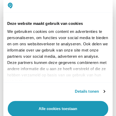
Merk
LG
Artikelnummer
55VM5J-H
EAN
8806091407696
Deze website maakt gebruik van cookies
We gebruiken cookies om content en advertenties te
Categorie
Video Walls
personaliseren, om functies voor social media te bieden
Schermdiagonaal (Inch)
55"
en om ons websiteverkeer te analyseren. Ook delen we
informatie over uw gebruik van onze site met onze
Helderheid (cd/m²)
500 (cd/m²)
partners voor social media, adverteren en analyse.
Deze partners kunnen deze gegevens combineren met
Branduren
24/7
andere informatie die u aan ze heeft verstrekt of die ze
Beeldresolutie
Full HD (1920x1080p)
hebben verzameld op basis van uw gebruik van hun
services.
Portret-modus
Nee
Details tonen
Toon meer
Alle cookies toestaan