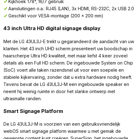
Kijkhoek 178°, 16/7 gebruik
Aansluitingen o.a.: RJ45 (LAN), 3x HDMI, RS-232C, 2x USB 2.0
Geschikt voor VESA-montage (200 x 200 mm)
43 inch Ultra HD digital signage display
Met de LG 43UL3J-E trekt u gegarandeerd de aandacht van uw
klanten. Het 43 inch UHD scherm presenteert uw boodschap in
haarscherpe Ultra HD kwaliteit, met maar liefst 4 keer zoveel
details als een Full HD scherm. De ingebouwde System on Chip
(SoC) voert alle taken razendsnel uit voor een soepele en
stabiele kijkervaring, zonder dat u extra hardware nodig heeft.
Tevens bevat de LG 43UL3J-M een ingebouwde speaker en
neemt hij weinig ruimte in door het slanke ontwerp met
ultrasmalle randen.
Smart Signage Platform
De LG 43UL3J-M is voorzien van een gebruiksvriendelijk
webOS smart signage platform waarmee u met gemak de
gewenste content kunt creëren. SuperSign, het ingebouwde