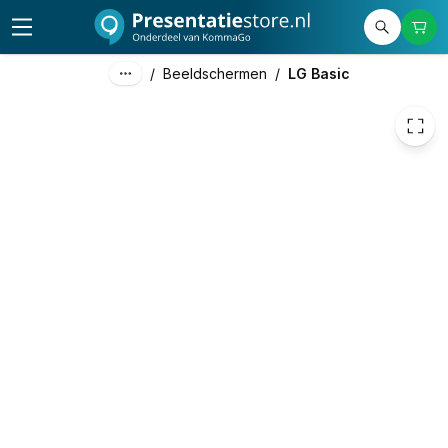
€ 555,39
/
Beeldschermen
/
LG Basic