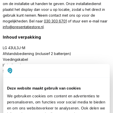
om de installatie uit handen te geven. Onze installatiedienst
plaatst het display dan voor u op locatie, zodat u het direct in
gebruik kunt nemen. Neem contact met ons op voor de
mogelijkheden. Bel naar
030 303 6701
of stuur een e-mail naar
info@presentatiestore.nl
.
Inhoud verpakking
LG 43UL3J-M
Afstandsbediening (inclusief 2 batterijen)
Voedingskabel
Kabelhouder
Snelstartgids
Deze website maakt gebruik van cookies
PRODUCT DETAILS
We gebruiken cookies om content en advertenties te
Merk
LG
personaliseren, om functies voor social media te bieden
en om ons websiteverkeer te analyseren. Ook delen we
Artikelnummer
43UL3J-M