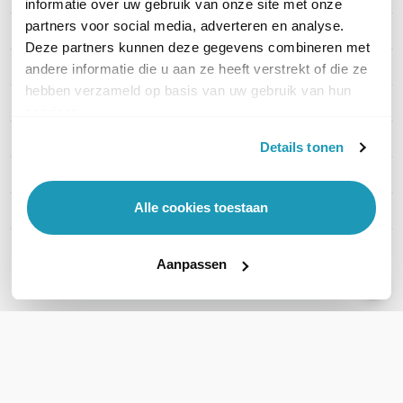
informatie over uw gebruik van onze site met onze
partners voor social media, adverteren en analyse.
EAN
8806084396792
Deze partners kunnen deze gegevens combineren met
Schermdiagonaal (Inch)
43"
andere informatie die u aan ze heeft verstrekt of die ze
hebben verzameld op basis van uw gebruik van hun
Helderheid (cd/m²)
300 (cd/m²)
services.
Branduren
16/7
Details tonen
Beeldresolutie
4K UHD (3840x2160p)
Alle cookies toestaan
Portret-modus
Ja
Toon meer
Aanpassen
WIL JIJ ADVIES OP MAAT?
Vraag het onze experts!