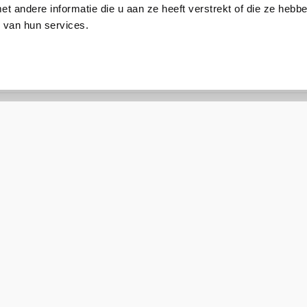
 andere informatie die u aan ze heeft verstrekt of die ze heb
 van hun services.
TP-Link CarePack
EAP673-CarePack