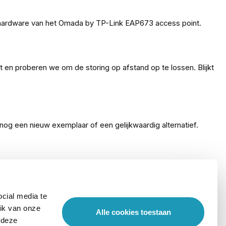
 hardware van het Omada by TP-Link EAP673 access point.
 en proberen we om de storing op afstand op te lossen. Blijkt
og een nieuw exemplaar of een gelijkwaardig alternatief.
P-Link EAP673 access point. Bestel het KommaGo CarePack
cial media te
ik van onze
Alle cookies toestaan
 deze