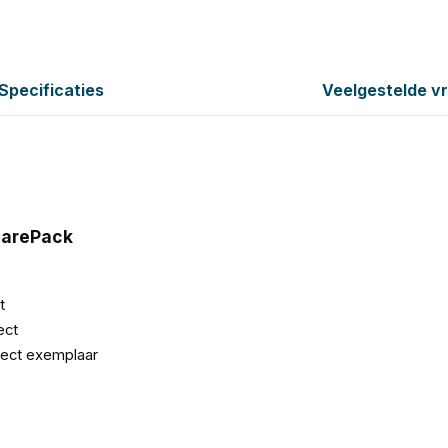
Specificaties
Veelgestelde v
CarePack
nt
ect
fect exemplaar