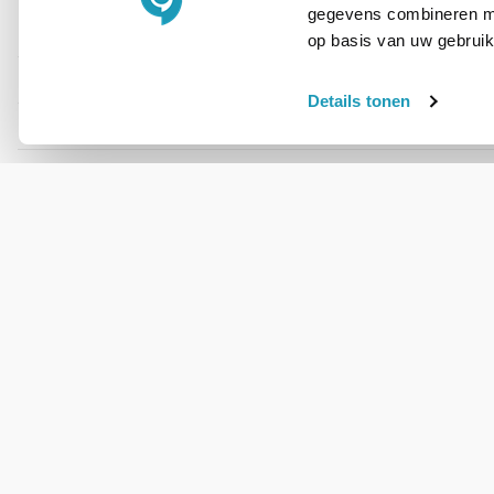
gegevens combineren met
op basis van uw gebruik
PRODUCT DETAILS
Merk
Details tonen
Artikelnummer
WIL JIJ ADVIES OP MAAT?
Vraag het onze
experts!
Bel ons