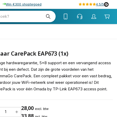
Win €300 shoptegoed
4.5/5
tw
zoek?
tw
Jaar CarePack EAP673 (1x)
ge hardwaregarantie, 5x8 support en een vervangend access
nt bij een defect. Dat zijn de grote voordelen van het
mmaGo CarePack. Een compleet pakket voor een vast bedrag,
rdoor jouw WiFi-netwerk snel weer operationeel is! Dit
ePack is voor één Omada by TP-Link EAP673 access point.
28,00
excl. btw
33,88
incl. btw