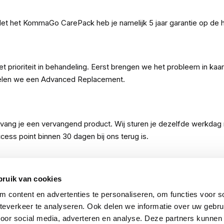
Met het KommaGo CarePack heb je namelijk 5 jaar garantie op de
rioriteit in behandeling. Eerst brengen we het probleem in kaart
egelen we een Advanced Replacement.
ang je een vervangend product. Wij sturen je dezelfde werkdag n
ccess point binnen 30 dagen bij ons terug is.
bruik van cookies
elgië. Je schaft dit CarePack tegelijk aan met het Omada by T
Bekijk alle voorwaarden onder downloads.
 content en advertenties te personaliseren, om functies voor so
everkeer te analyseren. Ook delen we informatie over uw gebru
voor social media, adverteren en analyse. Deze partners kunnen