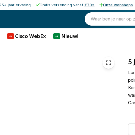
25+ jaar ervaring
Gratis verzending vanaf
€70*
Onze webshops
28,00
excl. b
33,88
Waar ben je naar op 
incl. b
Cisco WebEx
Nieuw!
➜
➜
5 
Lan
poi
Ko
waa
Car