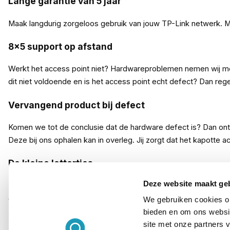
Lange garantie van 5 jaar
Maak langdurig zorgeloos gebruik van jouw TP-Link netwerk. 
8x5 support op afstand
Werkt het access point niet? Hardwareproblemen nemen wij met p
dit niet voldoende en is het access point echt defect? Dan r
Vervangend product bij defect
Komen we tot de conclusie dat de hardware defect is? Dan ontv
Deze bij ons ophalen kan in overleg. Jij zorgt dat het kapotte a
De kleine lettertjes
Deze website maakt ge
Het KommaGo CarePack is te gebruiken binnen Nederland en B
direct mee en maak zorgeloos gebruik van jouw access point. 
We gebruiken cookies om
bieden en om ons websit
site met onze partners 