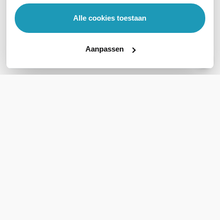
Veelgestelde vragen
Alle cookies toestaan
Geen vragen gevonden
Stel een vraag
Aanpassen
REVIEWS
(
0
)
Ga naar Trusted Shops reviews
Wees de eerste die een review schrijft!
Schrijf een review
Support