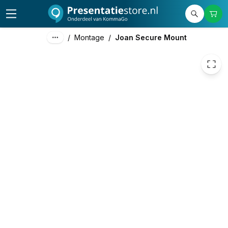
149,00
excl. btw
180,29
incl. btw
/
Montage
/
Joan Secure Mount