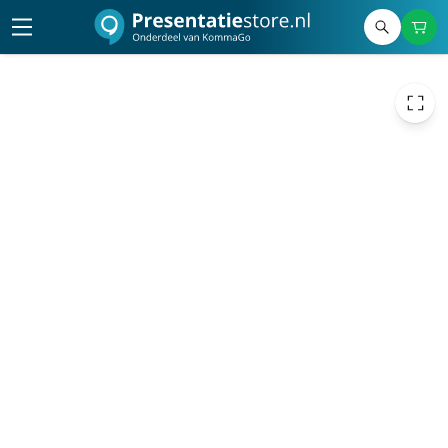
1.449,00
excl. btw
1.753,29
incl. btw