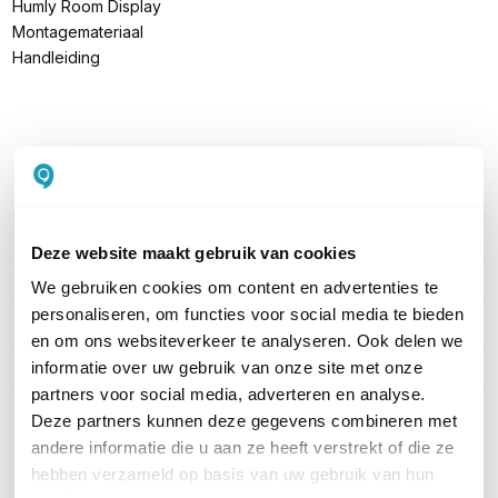
Humly Room Display
Montagemateriaal
Handleiding
PRODUCT DETAILS
Merk
Humly
Artikelnummer
HUM1001
Deze website maakt gebruik van cookies
EAN
7350113560018
We gebruiken cookies om content en advertenties te
personaliseren, om functies voor social media te bieden
Formaat
8"
en om ons websiteverkeer te analyseren. Ook delen we
informatie over uw gebruik van onze site met onze
Touchscreen
Ja
partners voor social media, adverteren en analyse.
Deze partners kunnen deze gegevens combineren met
Toon meer
andere informatie die u aan ze heeft verstrekt of die ze
hebben verzameld op basis van uw gebruik van hun