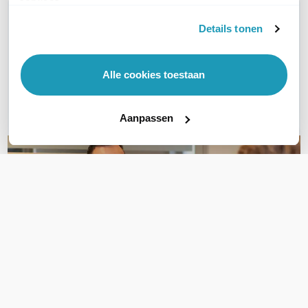
services.
WIL JIJ ADVIES OP MAAT?
Details tonen
Vraag het onze experts!
Bel ons
Alle cookies toestaan
E-mail
Aanpassen
OVER DIT PRODUCT