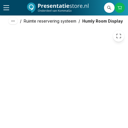
799,00
excl. btw
966,79
incl. btw
/
Ruimte reservering systeem
/
Humly Room Display