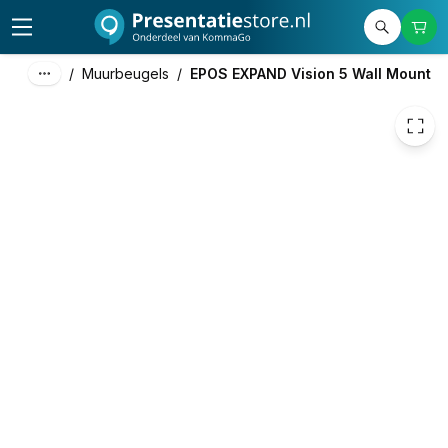
69,00
excl. btw
83,49
incl. btw
/
Muurbeugels
/
EPOS EXPAND Vision 5 Wall Mount