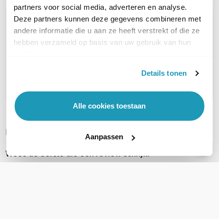
partners voor social media, adverteren en analyse.
Deze partners kunnen deze gegevens combineren met
OVER DIT PRODUCT
andere informatie die u aan ze heeft verstrekt of die ze
Veelgestelde vragen
hebben verzameld op basis van uw gebruik van hun
services.
Geen vragen gevonden
Details tonen
Stel een vraag
Alle cookies toestaan
REVIEWS
(
0
)
Ga naar Trusted Shops reviews
Aanpassen
Wees de eerste die een review schrijft!
Schrijf een review