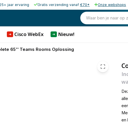
25+ jaar ervaring
Gratis verzending vanaf
€70*
Onze webshops
2.667,00
excl. b
3.227,07
Waar ben je naar op 
incl. b
Cisco WebEx
Nieuw!
➜
➜
lete 65'' Teams Rooms Oplossing
C
In
w
Dez
all
een
Mee
en 