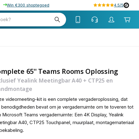
Win €300 shoptegoed
4.5/5
tw
zoek?
tw
omplete 65'' Teams Rooms Oplossing
clusief Yealink Meetingbar A40 + CTP25 en
andmontage
e videomeeting-kit is een complete vergaderoplossing, dat
e benodigdheden bevat om je vergaderruimte om te toveren tot
 Microsoft Teams vergaderruimte: Een 4K Display, Yealink
tingbar A40, CTP25 Touchpanel, muurplaat, montagemateriaal
bekabeling.