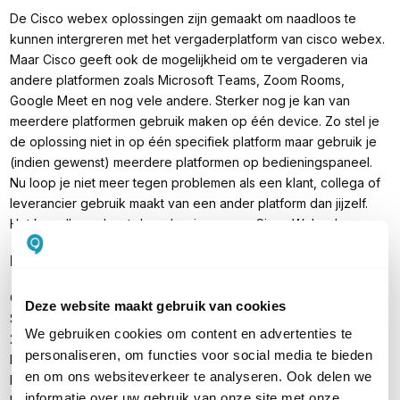
De Cisco webex oplossingen zijn gemaakt om naadloos te
kunnen intergreren met het vergaderplatform van cisco webex.
Maar Cisco geeft ook de mogelijkheid om te vergaderen via
andere platformen zoals Microsoft Teams, Zoom Rooms,
Google Meet en nog vele andere. Sterker nog je kan van
meerdere platformen gebruik maken op één device. Zo stel je
de oplossing niet in op één specifiek platform maar gebruik je
(indien gewenst) meerdere platformen op bedieningspaneel.
Nu loop je niet meer tegen problemen als een klant, collega of
leverancier gebruik maakt van een ander platform dan jijzelf.
Het kan allemaal met de oplossingen van Cisco Webex!
Inhoud verpakking
Cisco Room Kit
Deze website maakt gebruik van cookies
Stroomvoeding
We gebruiken cookies om content en advertenties te
2x Netwerkkabel
personaliseren, om functies voor social media te bieden
HDMI-kabel
en om ons websiteverkeer te analyseren. Ook delen we
Bedieningspaneel
informatie over uw gebruik van onze site met onze