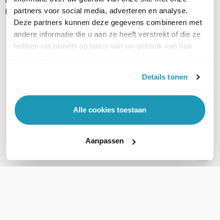
Montagebeugel
partners voor social media, adverteren en analyse.
Handleiding
Deze partners kunnen deze gegevens combineren met
andere informatie die u aan ze heeft verstrekt of die ze
hebben verzameld op basis van uw gebruik van hun
PRODUCT DETAILS
services.
Merk
Cisco
Details tonen
Artikelnummer
CS-KIT-K9
Alle cookies toestaan
EAN
0889728021524
Toon meer
Aanpassen
WIL JIJ ADVIES OP MAAT?
Vraag het onze experts!
Bel ons