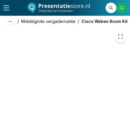
10.455,05
excl. btw
12.650,61
incl. btw
/
Middelgrote vergaderruimte
/
Cisco Webex Room Kit