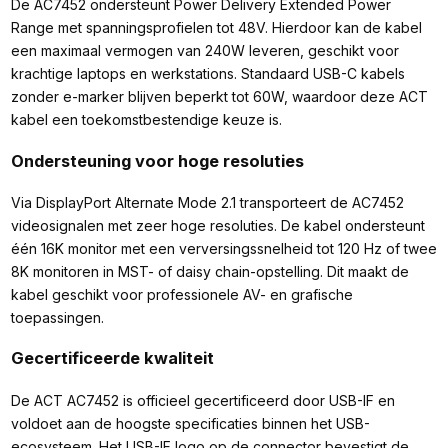
De AC7452 ondersteunt Power Delivery Extended Power
Range met spanningsprofielen tot 48V. Hierdoor kan de kabel
een maximaal vermogen van 240W leveren, geschikt voor
krachtige laptops en werkstations. Standaard USB-C kabels
zonder e-marker blijven beperkt tot 60W, waardoor deze ACT
kabel een toekomstbestendige keuze is.
Ondersteuning voor hoge resoluties
Via DisplayPort Alternate Mode 2.1 transporteert de AC7452
videosignalen met zeer hoge resoluties. De kabel ondersteunt
één 16K monitor met een verversingssnelheid tot 120 Hz of twee
8K monitoren in MST- of daisy chain-opstelling. Dit maakt de
kabel geschikt voor professionele AV- en grafische
toepassingen.
Gecertificeerde kwaliteit
De ACT AC7452 is officieel gecertificeerd door USB-IF en
voldoet aan de hoogste specificaties binnen het USB-
ecosysteem. Het USB-IF logo op de connector bevestigt de