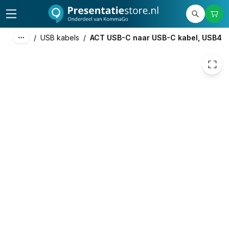
29,00
excl. btw
35,09
incl. btw
/
USB kabels
/
ACT USB-C naar USB-C kabel, USB4