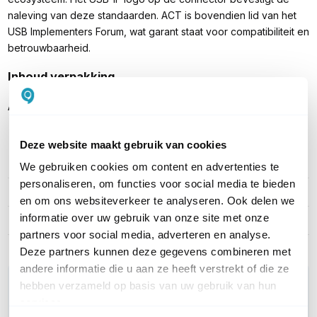
naleving van deze standaarden. ACT is bovendien lid van het
USB Implementers Forum, wat garant staat voor compatibiliteit en
betrouwbaarheid.
Inhoud verpakking
ACT USB-C naar USB-C kabel (AC7452)
Deze website maakt gebruik van cookies
We gebruiken cookies om content en advertenties te
PRODUCT DETAILS
personaliseren, om functies voor social media te bieden
Merk
ACT
en om ons websiteverkeer te analyseren. Ook delen we
informatie over uw gebruik van onze site met onze
Artikelnummer
AC7452
partners voor social media, adverteren en analyse.
Deze partners kunnen deze gegevens combineren met
andere informatie die u aan ze heeft verstrekt of die ze
WIL JIJ ADVIES OP MAAT?
hebben verzameld op basis van uw gebruik van hun
Vraag het onze experts!
services.