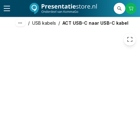
150,91
excl. btw
182,60
incl. btw
/
USB kabels
/
ACT USB-C naar USB-C kabel