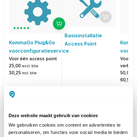
Basisinstallatie
KommaGo Plug&Go
Komma
Access Point
voorconfiguratieservice
voorco
Voor één access point
Voor Po
25,00
verbind
excl. btw
30,25
50,00
incl. btw
ex
60,50
in
SERVICE TYPE
Configuratie
Installatie
Configu
Deze website maakt gebruik van cookies
We gebruiken cookies om content en advertenties te
WIL JIJ ADVIES OP MAAT?
personaliseren, om functies voor social media te bieden
Vraag het onze experts!