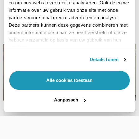
en om ons websiteverkeer te analyseren. Ook delen we
informatie over uw gebruik van onze site met onze
Bel ons
partners voor social media, adverteren en analyse.
Deze partners kunnen deze gegevens combineren met
E-mail
andere informatie die u aan ze heeft verstrekt of die ze
hebben verzameld op basis van uw gebruik van hun
services.
Details tonen
Alle cookies toestaan
Aanpassen
OVER DIT PRODUCT
Veelgestelde vragen